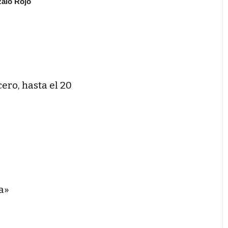
alo Rojo
cero, hasta el 20
a»