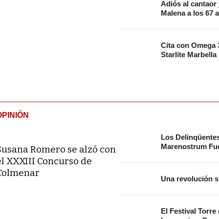
Adiós al cantaor
Malena a los 67 
Cita con Omega 3
Starlite Marbella
OPINIÓN
Los Delinqüente
Marenostrum Fue
Susana Romero se alzó con
el XXXIII Concurso de
Colmenar
Una revolución s
El Festival Torre