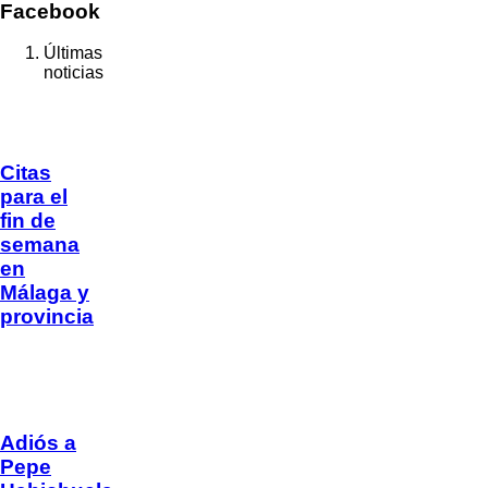
Facebook
Últimas
noticias
Citas
para el
fin de
semana
en
Málaga y
provincia
Adiós a
Pepe