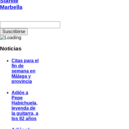
Starlite
Marbella
Noticias
Citas para el
fin de
semana en
Málaga y
provincia
Adiós a
Pepe
Habichuela,
leyenda de
la guitarra, a
los 82 años