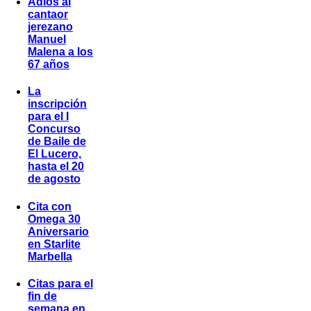
Adiós al
cantaor
jerezano
Manuel
Malena a los
67 años
La
inscripción
para el I
Concurso
de Baile de
El Lucero,
hasta el 20
de agosto
Cita con
Omega 30
Aniversario
en Starlite
Marbella
Citas para el
fin de
semana en