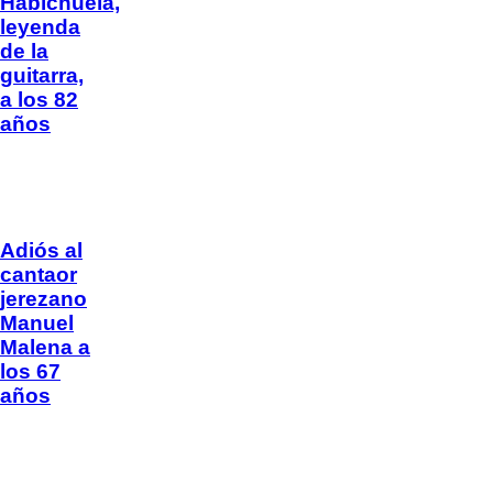
Habichuela,
leyenda
de la
guitarra,
a los 82
años
Adiós al
cantaor
jerezano
Manuel
Malena a
los 67
años