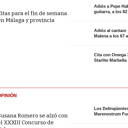
Adiós a Pepe Hab
guitarra, a los 8
Citas para el fin de semana
en Málaga y provincia
Adiós al cantaor
Malena a los 67 
Cita con Omega 3
Starlite Marbella
OPINIÓN
Los Delinqüente
Marenostrum Fue
Susana Romero se alzó con
el XXXIII Concurso de