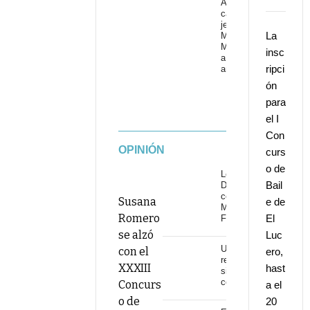
Adiós al
cantaor
jerezano
La
Manuel
Malena
insc
a los 67
ripci
años
ón
para
el I
Con
OPINIÓN
curs
o de
Los
Bail
Delinqüentes
conquistan
Susana
e de
Marenostrum
Romero
El
Fuengirola
se alzó
Luc
Una
con el
ero,
revolución
XXXIII
hast
sin
continuidad
Concurs
a el
o de
20