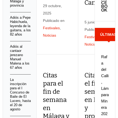
Cante
Málaga y
CE
provincia
29 octubre,
BO
OK
2025
Adiós a Pepe
Publicado en
Habichuela,
5 junio, 2025
leyenda de la
Festivales
,
Publicado en
guitarra, a los
82 años
ÚLTIMAS
Noticias
Festivales
,
Noticias
Adiós al
NOTICIAS
cantaor
jerezano
Raf
Manuel
a
Malena a los
67 años
del
Citas
Citas para
Calli
La
para el
el fin de
,
inscripción
para el I
Lám
fin de
semana
Concurso de
para
Baile de El
semana
en Málaga
Lucero, hasta
Min
el 20 de
en
y
era
agosto
202
Málaga y
provincia