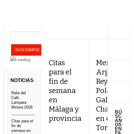
Citas
Mercé,
para el
Argentina,
fin de
Reyes, El
NOTICIAS
semana
Polaco,
Rafa del
Calli,
en
Galván y
Lámpara
Minera 2026
Málaga y
Chaskío,
BÚ
SC
provincia
en el LI
AN
Citas para el
OS
fin de
Torre del
EN
semana en
FA