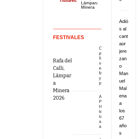
Titulares:
Lámpara
Minera
2026
Adió
s al
cant
FESTIVALES
aor
Citas
jere
para el
fin de
zan
Rafa del
semana
o
Calli,
en
Málaga
Man
Lámpar
y
uel
a
provincia
Mal
Minera
ena
Adiós a
2026
Pepe
a
Habichuela,
los
leyenda de
la guitarra,
67
a los 82
año
años
s