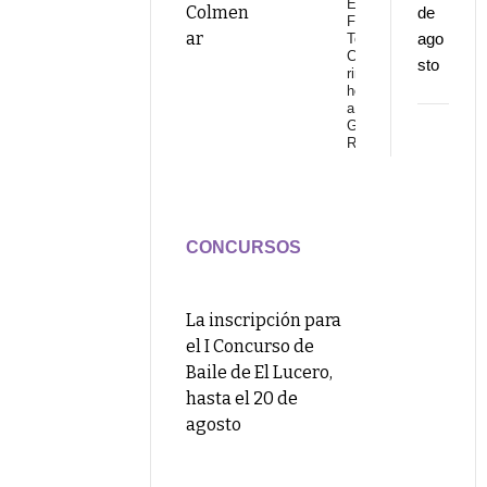
El
Colmen
de
Festival
ar
ago
Torre del
Cante
sto
rinde
homenaje
a
Gonzalo
Rojo
CONCURSOS
La inscripción para
el I Concurso de
Baile de El Lucero,
hasta el 20 de
agosto