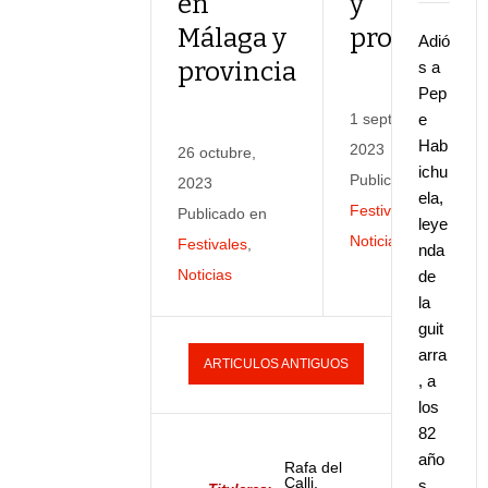
en
y
Málaga y
provincia
Adió
provincia
s a
Pep
1 septiembre,
e
Hab
2023
26 octubre,
ichu
Publicado en
2023
ela,
Festivales
,
Publicado en
leye
Noticias
Festivales
,
nda
Noticias
de
la
guit
arra
ARTICULOS ANTIGUOS
, a
los
82
año
Rafa del
Calli,
s