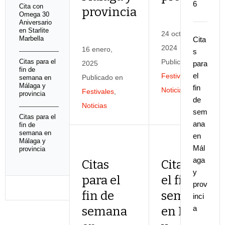
6
Cita con
provincia
Omega 30
Aniversario
en Starlite
24 octubre,
Marbella
Cita
2024
16 enero,
s
Citas para el
Publicado en
2025
para
fin de
el
Festivales
,
Publicado en
semana en
Málaga y
fin
Noticias
Festivales
,
provincia
de
Noticias
sem
Citas para el
ana
fin de
semana en
en
Málaga y
Mál
provincia
aga
Citas
Citas para
y
para el
el fin de
prov
fin de
semana
inci
a
semana
en Málaga