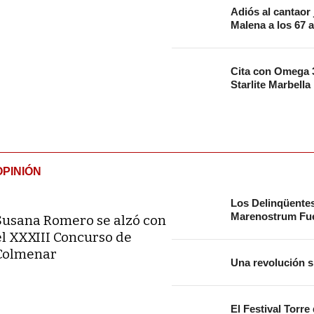
Adiós al cantaor
Malena a los 67 
Cita con Omega 3
Starlite Marbella
OPINIÓN
Los Delinqüente
Marenostrum Fue
Susana Romero se alzó con
el XXXIII Concurso de
Colmenar
Una revolución s
El Festival Torre