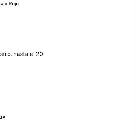
alo Rojo
cero, hasta el 20
a»