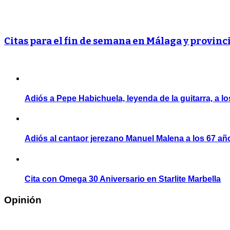
Citas para el fin de semana en Málaga y provinc
Adiós a Pepe Habichuela, leyenda de la guitarra, a l
Adiós al cantaor jerezano Manuel Malena a los 67 añ
Cita con Omega 30 Aniversario en Starlite Marbella
Opinión