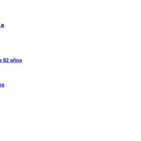
ia
os 82 años
os