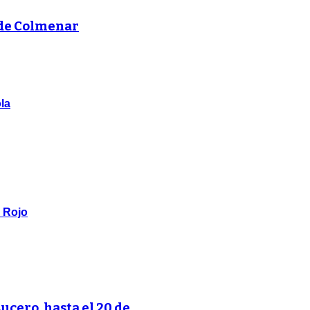
 de Colmenar
la
o Rojo
Lucero, hasta el 20 de