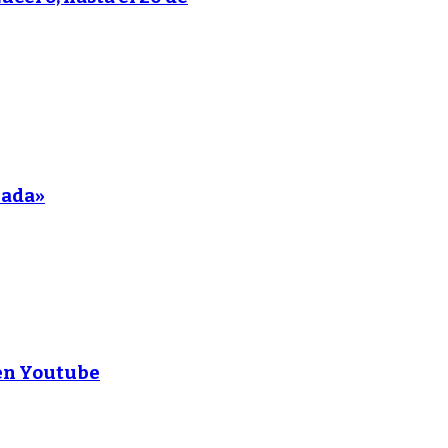
nada»
 en Youtube