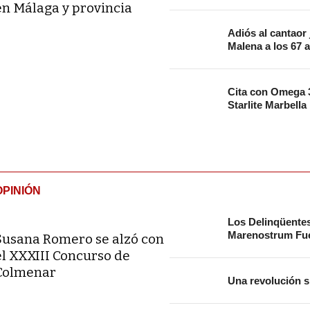
en Málaga y provincia
Adiós al cantaor
Malena a los 67 
Cita con Omega 3
Starlite Marbella
OPINIÓN
Los Delinqüente
Marenostrum Fue
Susana Romero se alzó con
el XXXIII Concurso de
Colmenar
Una revolución s