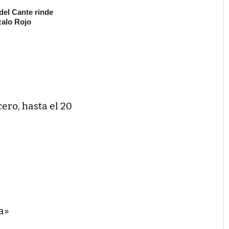
 del Cante rinde
alo Rojo
cero, hasta el 20
a»