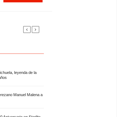
chuela, leyenda de la
 años
jerezano Manuel Malena a
 Aniversario en Starlite