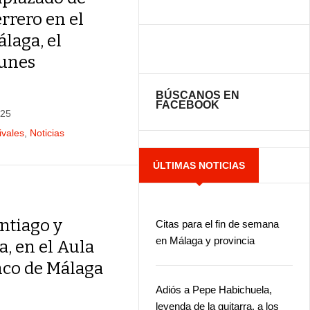
rrero en el
laga, el
lunes
BÚSCANOS EN
FACEBOOK
025
ivales
,
Noticias
ÚLTIMAS NOTICIAS
ntiago y
Citas para el fin de semana
en Málaga y provincia
, en el Aula
co de Málaga
Adiós a Pepe Habichuela,
leyenda de la guitarra, a los