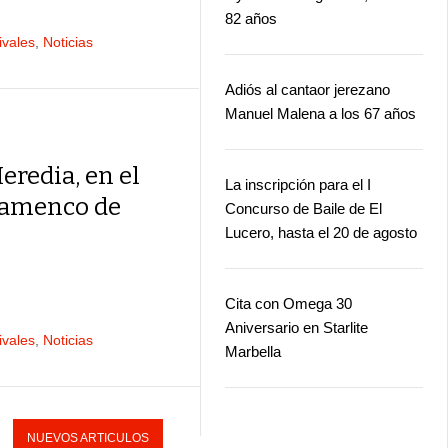
82 años
ivales
,
Noticias
Adiós al cantaor jerezano
Manuel Malena a los 67 años
redia, en el
La inscripción para el I
lamenco de
Concurso de Baile de El
Lucero, hasta el 20 de agosto
Cita con Omega 30
Aniversario en Starlite
ivales
,
Noticias
Marbella
NUEVOS ARTICULOS