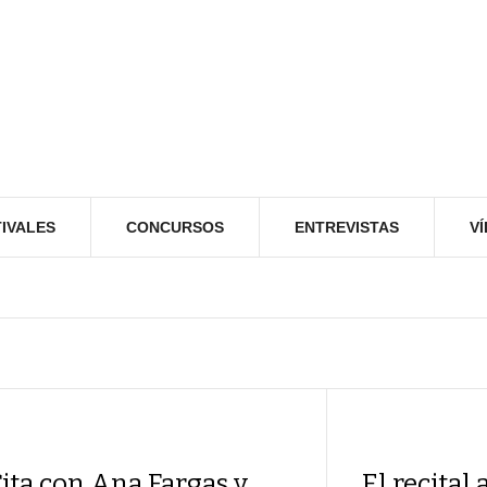
IVALES
CONCURSOS
ENTREVISTAS
V
ita con Ana Fargas y
El recital