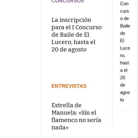
CONCURSOS
Con
curs
o de
La inscripción
Baile
para el I Concurso
de
de Baile de El
El
Lucero, hasta el
Luce
20 de agosto
ro,
hast
a el
20
de
ENTREVISTAS
agos
to
Estrella de
Manuela: «Sin el
flamenco no sería
nada»