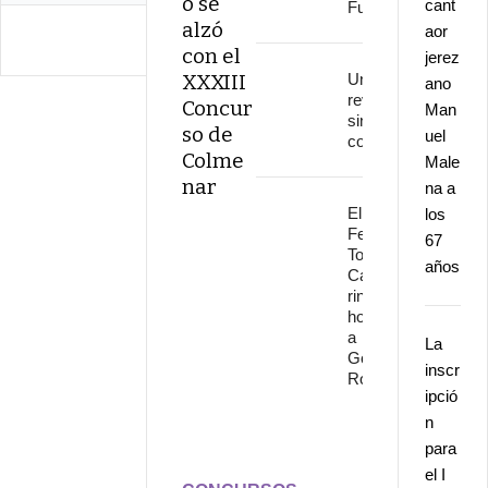
o se
cant
Fuengirola
alzó
aor
con el
jerez
XXXIII
Una
ano
revolución
Concur
Man
sin
so de
uel
continuidad
Colme
Male
nar
na a
El
los
Festival
67
Torre del
años
Cante
rinde
homenaje
a
La
Gonzalo
inscr
Rojo
ipció
n
para
el I