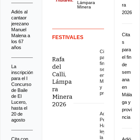
Titulares:
Lámpara
ra
Minera
2026
Adiós al
2026
cantaor
jerezano
Manuel
Cita
Malena a
FESTIVALES
los 67
s
años
para
Citas
el fin
para el
Rafa
fin de
de
del
La
semana
sem
inscripción
Calli,
en
para el I
ana
Lámpa
Málaga
Concurso
y
en
ra
de Baile
provincia
Mála
Minera
de El
Lucero,
ga y
2026
hasta el
provi
Adiós a
20 de
ncia
Pepe
agosto
Habichuela,
leyenda de
la guitarra,
Cita con
Adió