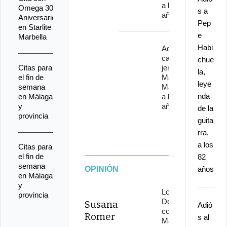
a los 82
Omega 30
s a
años
Aniversario
Pep
en Starlite
e
Marbella
Habi
Adiós al
cantaor
chue
Citas para
jerezano
la,
el fin de
Manuel
leye
semana
Malena
nda
en Málaga
a los 67
y
años
de la
provincia
guita
rra,
a los
Citas para
el fin de
82
semana
OPINIÓN
años
en Málaga
y
Los
provincia
Delinqüentes
Susana
Adió
conquistan
Romer
s al
Marenostrum