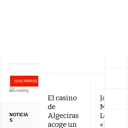
El casino
José
de
Manuel
Algeciras
León:
NOTICIA
S
acoge un
«Lo de