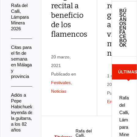
recital a
regalar
Rafa del
BÚ
Calli,
beneficio
guitarra
SC
Lámpara
AN
Minera
de los
a niños
OS
EN
2026
FA
flamencos
viene de
CE
BO
mi
OK
Citas para
niñez»
el fin de
20 marzo,
semana
en Málaga
2021
y
ÚLTIMA
Publicado en
1 marzo,
provincia
Festivales
,
2021
NOTICIA
Noticias
Publicado en
Adiós a
Rafa
Pepe
Entrevistas
del
Habichuela,
leyenda de
Calli,
la guitarra,
Lám
a los 82
para
años
Rafa del
Mine
Calli,