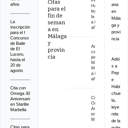
Pepe
Citas
años
ana
Habichuela,
para el
leyenda de
en
fin de
la guitarra,
Mála
La
seman
a los 82
ga y
inscripción
años
a en
provi
para el I
Málaga
Concurso
ncia
y
de Baile
Adiós al
de El
provin
cantaor
Lucero,
cia
jerezano
Adió
hasta el
Manuel
20 de
s a
Malena
agosto
Pep
a los 67
años
e
Habi
Cita con
Omega 30
chue
Cita con
Aniversario
la,
Omega 30
en Starlite
leye
Aniversario
Marbella
en Starlite
nda
Marbella
de la
Citas para
guita