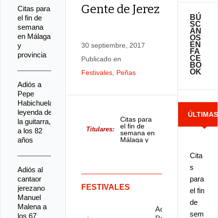
Gente de Jerez
Citas para
BÚ
el fin de
SC
semana
AN
en Málaga
OS
EN
y
30 septiembre, 2017
FA
provincia
CE
Publicado en
BO
OK
Festivales
,
Peñas
Adiós a
Pepe
Habichuela,
leyenda de
ÚLTIMA
Citas para
la guitarra,
el fin de
Titulares:
a los 82
semana en
NOTICIA
años
Málaga y
provincia
Cita
s
Adiós al
cantaor
para
FESTIVALES
jerezano
el fin
Manuel
de
Malena a
Adiós a
sem
los 67