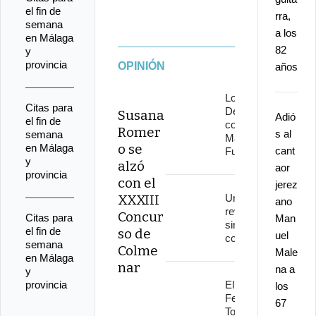
el fin de
rra,
semana
a los
en Málaga
82
y
provincia
OPINIÓN
años
Los
Citas para
Delinqüentes
Susana
Adió
el fin de
conquistan
Romer
s al
semana
Marenostrum
o se
en Málaga
cant
Fuengirola
y
alzó
aor
provincia
con el
jerez
XXXIII
Una
ano
revolución
Concur
Citas para
Man
sin
el fin de
so de
uel
continuidad
semana
Colme
Male
en Málaga
nar
na a
y
provincia
El
los
Festival
67
Torre del