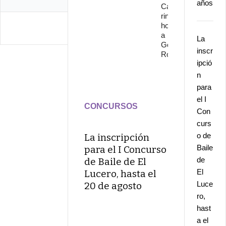
años
Cante
rinde
homenaje
a
La
Gonzalo
inscr
Rojo
ipció
n
para
el I
CONCURSOS
Con
curs
o de
La inscripción
Baile
para el I Concurso
de
de Baile de El
El
Lucero, hasta el
Luce
20 de agosto
ro,
hast
a el