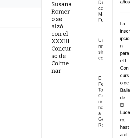
años
Delinqüentes
Susana
conquistan
Romer
Marenostrum
o se
Fuengirola
La
alzó
inscr
con el
ipció
XXXIII
Una
n
revolución
Concur
sin
para
so de
continuidad
el I
Colme
Con
nar
curs
El
o de
Festival
Torre del
Baile
Cante
de
rinde
El
homenaje
Luce
a
Gonzalo
ro,
Rojo
hast
a el