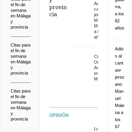
y
Adiós al
el fin de
provin
rra,
cantaor
semana
cia
a los
jerezano
en Málaga
Manuel
82
y
Malena
provincia
años
a los 67
años
Citas para
Adió
el fin de
s al
semana
Cita con
en Málaga
Omega 30
cant
y
Aniversario
aor
provincia
en Starlite
jerez
Marbella
ano
Citas para
Man
el fin de
uel
semana
Male
en Málaga
na a
y
OPINIÓN
provincia
los
67
Los