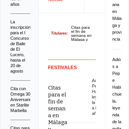
años
ana
en
Mála
La
ga y
inscripción
Citas para
el fin de
provi
para el I
Titulares:
semana en
Concurso
ncia
Málaga y
de Baile
provincia
de El
Lucero,
Adió
hasta el
20 de
s a
FESTIVALES
agosto
Pep
e
Adiós a
Pepe
Citas
Habi
Cita con
Habichuela,
para el
Omega 30
chue
leyenda de
Aniversario
fin de
la,
la guitarra,
en Starlite
seman
a los 82
leye
Marbella
años
a en
nda
Málaga
de la
Citas para
guita