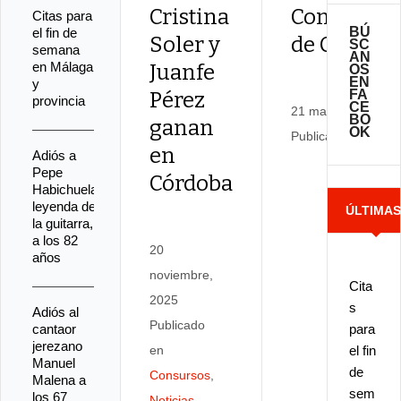
Cristina
Conservat
Citas para
BÚ
el fin de
Soler y
de Córdob
SC
semana
AN
en Málaga
Juanfe
OS
EN
y
FA
Pérez
provincia
CE
21 marzo, 2019
BO
ganan
OK
Publicado en
Notic
en
Adiós a
Pepe
Córdoba
Habichuela,
leyenda de
ÚLTIMA
la guitarra,
a los 82
20
NOTICIA
años
noviembre,
Cita
2025
s
Adiós al
Publicado
cantaor
para
jerezano
en
el fin
Manuel
de
Consursos
,
Malena a
sem
los 67
Noticias