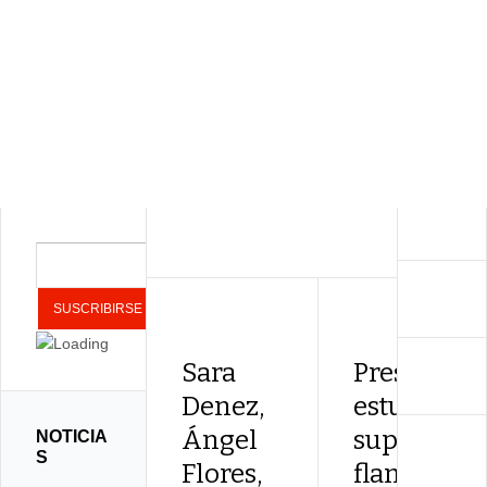
Sara
Presentan 
Denez,
estudios
Ángel
superiores
NOTICIA
S
Flores,
flamenco d