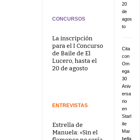
20
de
CONCURSOS
agos
to
La inscripción
para el I Concurso
Cita
de Baile de El
con
Lucero, hasta el
Om
20 de agosto
ega
30
Aniv
ersa
rio
ENTREVISTAS
en
Starl
ite
Estrella de
Mar
Manuela: «Sin el
bella
flamenco no sería