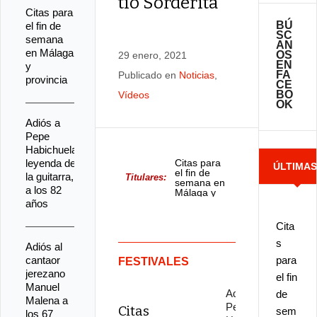
tío Sorderita
Citas para
BÚ
el fin de
SC
semana
AN
en Málaga
OS
29 enero, 2021
EN
y
FA
Publicado en
Noticias
,
provincia
CE
BO
Vídeos
OK
Adiós a
Pepe
Habichuela,
leyenda de
Citas para
ÚLTIMA
el fin de
la guitarra,
Titulares:
semana en
a los 82
Málaga y
provincia
NOTICIA
años
Cita
s
Adiós al
cantaor
para
FESTIVALES
jerezano
el fin
Manuel
Adiós a
de
Malena a
Pepe
Citas
sem
los 67