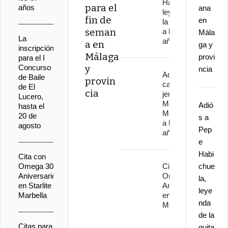
Habichuela,
para el
años
ana
leyenda de
fin de
en
la guitarra,
seman
a los 82
Mála
La
años
a en
ga y
inscripción
Málaga
provi
para el I
Concurso
y
ncia
Adiós al
de Baile
provin
cantaor
de El
cia
jerezano
Lucero,
Manuel
Adió
hasta el
Malena
20 de
s a
a los 67
agosto
Pep
años
e
Habi
Cita con
Omega 30
Cita con
chue
Aniversario
Omega 30
la,
en Starlite
Aniversario
leye
Marbella
en Starlite
nda
Marbella
de la
Citas para
guita