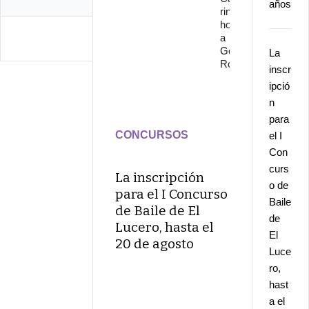
años
rinde
homenaje
a
Gonzalo
La
Rojo
inscr
ipció
n
para
CONCURSOS
el I
Con
curs
La inscripción
o de
para el I Concurso
Baile
de Baile de El
de
Lucero, hasta el
El
20 de agosto
Luce
ro,
hast
a el