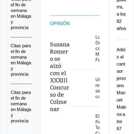
el fin de
rra,
semana
a los
en Málaga
82
y
OPINIÓN
provincia
años
Los
Delinqüentes
Susana
Citas para
conquistan
Adió
Romer
el fin de
Marenostrum
s al
semana
o se
Fuengirola
en Málaga
cant
alzó
y
aor
con el
provincia
jerez
XXXIII
Una
revolución
ano
Concur
sin
Citas para
Man
so de
continuidad
el fin de
uel
Colme
semana
Male
nar
en Málaga
na a
y
El
provincia
los
Festival
Torre del
67
Cante