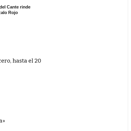
 del Cante rinde
alo Rojo
cero, hasta el 20
a»