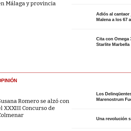
en Málaga y provincia
Adiós al cantaor
Malena a los 67 
Cita con Omega 3
Starlite Marbella
OPINIÓN
Los Delinqüente
Marenostrum Fue
Susana Romero se alzó con
el XXXIII Concurso de
Colmenar
Una revolución s