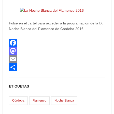
Pulse en el cartel para acceder a la programación de la IX
Noche Blanca del Flamenco de Córdoba 2016.
F
a
M
c
a
E
e
s
m
C
b
t
a
o
ETIQUETAS
o
o
i
m
o
d
l
p
Córdoba
Flamenco
Noche Blanca
k
o
a