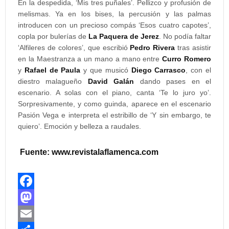
En la despedida, ‘Mis tres puñales’. Pellizco y profusión de
melismas. Ya en los bises, la percusión y las palmas
introducen con un precioso compás ‘Esos cuatro capotes’,
copla por bulerías de
La Paquera de Jerez
. No podía faltar
‘Alfileres de colores’, que escribió
Pedro Rivera
tras asistir
en la Maestranza a un mano a mano entre
Curro Romero
y
Rafael de Paula
y que musicó
Diego Carrasco
, con el
diestro malagueño
David Galán
dando pases en el
escenario. A solas con el piano, canta ‘Te lo juro yo’.
Sorpresivamente, y como guinda, aparece en el escenario
Pasión Vega e interpreta el estribillo de ‘Y sin embargo, te
quiero’. Emoción y belleza a raudales.
Fuente: www.revistalaflamenca.com
F
a
M