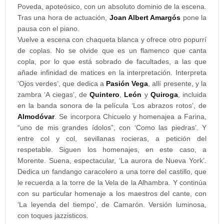
Poveda, apoteósico, con un absoluto dominio de la escena.
Tras una hora de actuación,
Joan Albert Amargós
pone la
pausa con el piano.
Vuelve a escena con chaqueta blanca y ofrece otro popurrí
de coplas. No se olvide que es un flamenco que canta
copla, por lo que está sobrado de facultades, a las que
añade infinidad de matices en la interpretación. Interpreta
‘Ojos verdes’, que dedica a
Pasión Vega
, allí presente, y la
zambra ‘A ciegas’, de
Quintero
,
León
y
Quiroga
, incluida
en la banda sonora de la película ‘Los abrazos rotos’, de
Almodóvar
. Se incorpora Chicuelo y homenajea a Farina,
“uno de mis grandes ídolos”, con ‘Como las piedras’. Y
entre col y col, sevillanas rocieras, a petición del
respetable. Siguen los homenajes, en este caso, a
Morente. Suena, espectacular, ‘La aurora de Nueva York’.
Dedica un fandango caracolero a una torre del castillo, que
le recuerda a la torre de la Vela de la Alhambra. Y continúa
con su particular homenaje a los maestros del cante, con
‘La leyenda del tiempo’, de Camarón. Versión luminosa,
con toques jazzisticos.