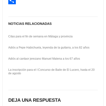
c
a
E
e
s
m
C
b
t
a
o
o
o
i
m
NOTICIAS RELACIONADAS
o
d
l
p
Citas para el fin de semana en Málaga y provincia
k
o
a
n
r
Adiós a Pepe Habichuela, leyenda de la guitarra, a los 82 años
t
Adiós al cantaor jerezano Manuel Malena a los 67 años
i
r
La inscripción para el I Concurso de Baile de El Lucero, hasta el 20
de agosto
DEJA UNA RESPUESTA