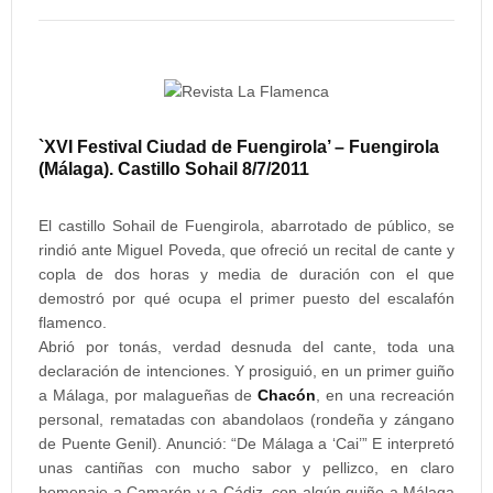
`XVI Festival Ciudad de Fuengirola’ – Fuengirola
(Málaga). Castillo Sohail 8/7/2011
E
l castillo Sohail de Fuengirola, abarrotado de público, se
rindió ante Miguel Poveda, que ofreció un recital de cante y
copla de dos horas y media de duración con el que
demostró por qué ocupa el primer puesto del escalafón
flamenco.
Abrió por tonás, verdad desnuda del cante, toda una
declaración de intenciones. Y prosiguió, en un primer guiño
a Málaga, por malagueñas de
Chacón
, en una recreación
personal, rematadas con abandolaos (rondeña y zángano
de Puente Genil). Anunció: “De Málaga a ‘Cai’” E interpretó
unas cantiñas con mucho sabor y pellizco, en claro
homenaje a Camarón y a Cádiz, con algún guiño a Málaga