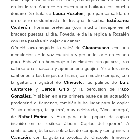
en las letras. Aparece en escena una bailaora con mucho
donaire. Se trata de
Laura Rozalén
, que parece salida de
un cuadro costumbrista de los que describía
Estébanez
Calderón
. Formas pretéritas (con mucho hincapié en el
braceo) puestas al día. Poveda le da la réplica a Rozalén
con una pataíta sin dejar de cantar.
Ofreció, acto seguido, la soleá de
Charamusco
, con una
modulación de la voz exquisita y profunda, arte en estado
puro. Esbozó un homenaje a los clásicos, sin guitarra, tras
calarse una mascota y apuntar una guajira. Y de los aires
caribeños a los tangos de Triana, con mucho compás, con
la guitarra magistral de
Chicuelo
, las palmas de
Luis
Cantarote
y
Carlos Grilo
y la percusión de
Paco
González
. Y si bien en esta primera parte de su actuación
predominó el flamenco, también hubo lugar para la copla:
‘Y sin embargo, te quiero’, muy celebrada, ‘Vino amargo’,
de
Rafael Farina
, y ‘Esta pena mía’, popurrí de coplas
incluido en su exitoso álbum ‘Coplas del querer’. A
continuación, bulerías sobradas de compás y con guiños a
Camarón
, con la guitarra excelsa de Chicuelo. Inmenso