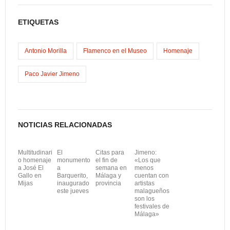
e
s
m
C
b
t
a
o
ETIQUETAS
o
o
i
m
o
d
l
p
Antonio Morilla
Flamenco en el Museo
Homenaje
k
o
a
Paco Javier Jimeno
n
r
t
i
NOTICIAS RELACIONADAS
r
Multitudinari
El
Citas para
Jimeno:
o homenaje
monumento
el fin de
«Los que
a José El
a
semana en
menos
Gallo en
Barquerito,
Málaga y
cuentan con
Mijas
inaugurado
provincia
artistas
este jueves
malagueños
son los
festivales de
Málaga»