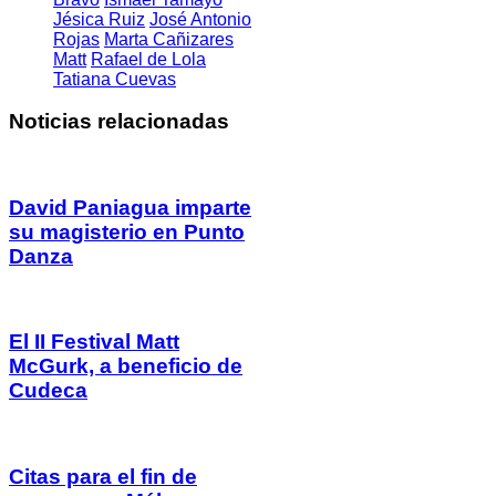
Jésica Ruiz
José Antonio
Rojas
Marta Cañizares
Matt
Rafael de Lola
Tatiana Cuevas
Noticias relacionadas
David Paniagua imparte
su magisterio en Punto
Danza
El II Festival Matt
McGurk, a beneficio de
Cudeca
Citas para el fin de