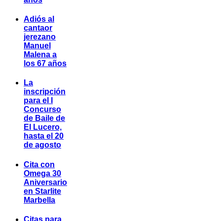
Adiós al
cantaor
jerezano
Manuel
Malena a
los 67 años
La
inscripción
para el I
Concurso
de Baile de
El Lucero,
hasta el 20
de agosto
Cita con
Omega 30
Aniversario
en Starlite
Marbella
Citas para