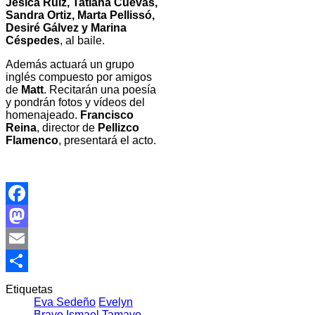
Jésica Ruiz, Tatiana Cuevas,
Sandra Ortiz, Marta Pellissó,
Desiré Gálvez y Marina
Céspedes
, al baile.
Además actuará un grupo
inglés compuesto por amigos
de
Matt
. Recitarán una poesía
y pondrán fotos y vídeos del
homenajeado.
Francisco
Reina
, director de
Pellizco
Flamenco
, presentará el acto.
Facebook
Mastodon
Email
Compartir
Etiquetas
Eva Sedeño
Evelyn
Bravo
Ismael Tamayo