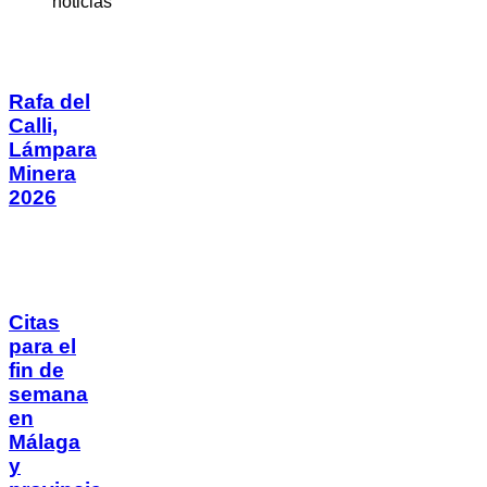
noticias
Rafa del
Calli,
Lámpara
Minera
2026
Citas
para el
fin de
semana
en
Málaga
y