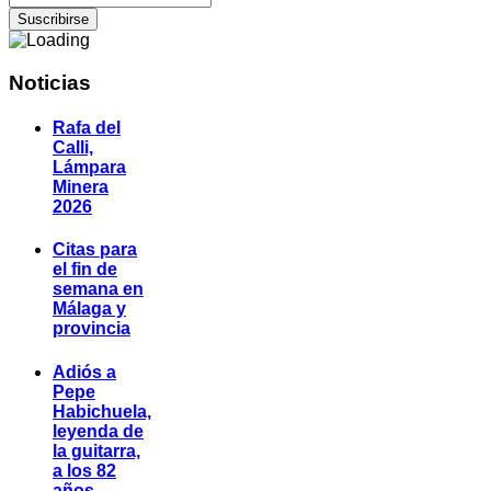
Noticias
Rafa del
Calli,
Lámpara
Minera
2026
Citas para
el fin de
semana en
Málaga y
provincia
Adiós a
Pepe
Habichuela,
leyenda de
la guitarra,
a los 82
años