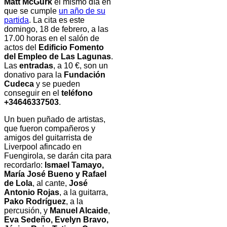
Matt McGurk
el mismo día en
que se cumple
un año de su
partida
. La cita es este
domingo, 18 de febrero, a las
17.00 horas en el salón de
actos del
Edificio Fomento
del Empleo de Las Lagunas
.
Las
entradas
, a 10 €, son un
donativo para la
Fundación
Cudeca
y se pueden
conseguir en el
teléfono
+34646337503
.
Un buen puñado de artistas,
que fueron compañeros y
amigos del guitarrista de
Liverpool afincado en
Fuengirola, se darán cita para
recordarlo:
Ismael Tamayo,
María José Bueno y Rafael
de Lola
, al cante,
José
Antonio Rojas
, a la guitarra,
Pako Rodríguez
, a la
percusión, y
Manuel Alcaide
,
Eva Sedeño, Evelyn Bravo,