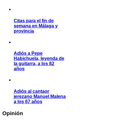
Citas para el fin de
semana en Málaga y
provincia
Adiós a Pepe
Habichuela, leyenda de
la guitarra, a los 82
años
Adiós al cantaor
jerezano Manuel Malena
a los 67 años
Opinión