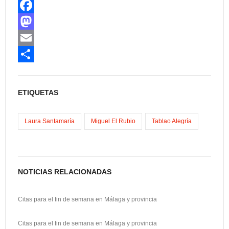
F
a
M
c
a
E
e
s
m
C
b
t
a
o
ETIQUETAS
o
o
i
m
o
d
l
p
Laura Santamaría
Miguel El Rubio
Tablao Alegría
k
o
a
n
r
t
NOTICIAS RELACIONADAS
i
Citas para el fin de semana en Málaga y provincia
r
Citas para el fin de semana en Málaga y provincia