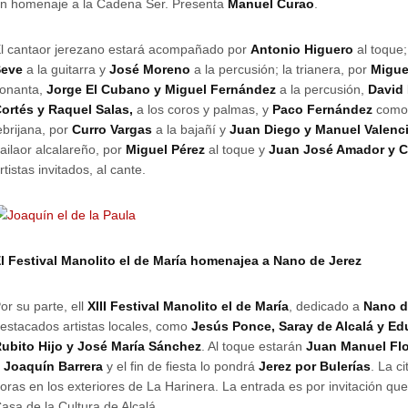
n homenaje a la Cadena Ser. Presenta
Manuel Curao
.
l cantaor jerezano estará acompañado por
Antonio Higuero
al toque;
Seve
a la guitarra y
José Moreno
a la percusión; la trianera, por
Migue
onanta,
Jorge El Cubano y Miguel Fernández
a la percusión,
David
ortés y Raquel Salas,
a los coros y palmas, y
Paco Fernández
como a
ebrijana, por
Curro Vargas
a la bajañí y
Juan Diego y Manuel Valenc
ailaor alcalareño, por
Miguel Pérez
al toque y
Juan José Amador y Cr
rtistas invitados, al cante.
l Festival Manolito el de María homenajea a Nano de Jerez
or su parte, ell
XIII Festival Manolito el de María
, dedicado a
Nano d
estacados artistas locales, como
Jesús Ponce, Saray de Alcalá y Ed
ubito Hijo y José María Sánchez
. Al toque estarán
Juan Manuel Flo
 Joaquín Barrera
y el fin de fiesta lo pondrá
Jerez por Bulerías
. La c
oras en los exteriores de La Harinera. La entrada es por invitación qu
asa de la Cultura de Alcalá.