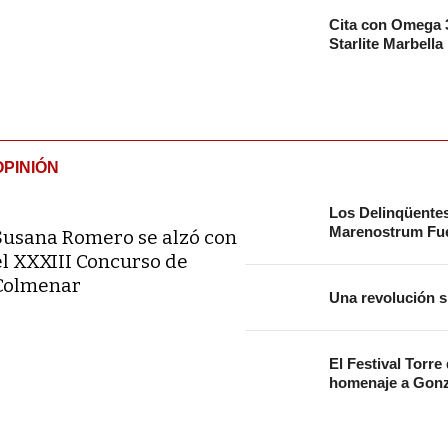
Cita con Omega 3
Starlite Marbella
OPINIÓN
Los Delinqüente
Marenostrum Fue
Susana Romero se alzó con
el XXXIII Concurso de
Colmenar
Una revolución s
El Festival Torre
homenaje a Gonz