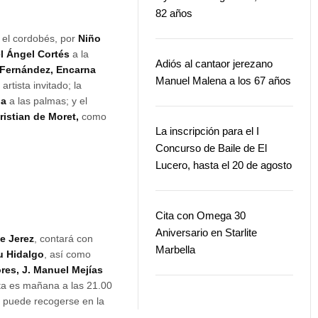
82 años
 el cordobés, por
Niño
l Ángel Cortés
a la
Adiós al cantaor jerezano
 Fernández, Encarna
Manuel Malena a los 67 años
rtista invitado; la
ia
a las palmas; y el
istian de Moret,
como
La inscripción para el I
Concurso de Baile de El
Lucero, hasta el 20 de agosto
Cita con Omega 30
Aniversario en Starlite
e Jerez
, contará con
Marbella
u Hidalgo
, así como
res, J. Manuel Mejías
ita es mañana a las 21.00
e puede recogerse en la