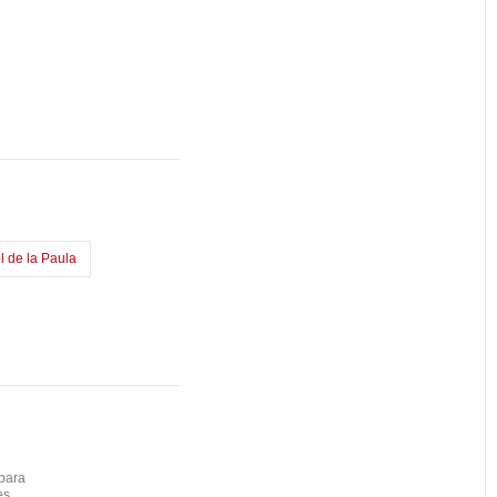
l de la Paula
para
es