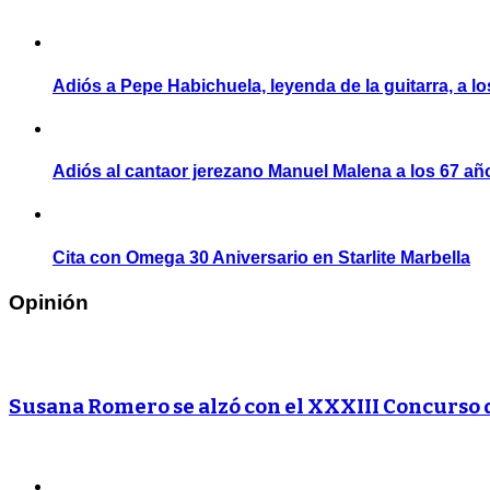
Adiós a Pepe Habichuela, leyenda de la guitarra, a l
Adiós al cantaor jerezano Manuel Malena a los 67 añ
Cita con Omega 30 Aniversario en Starlite Marbella
Opinión
Susana Romero se alzó con el XXXIII Concurso