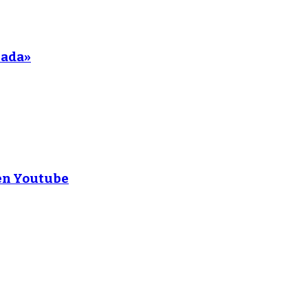
nada»
 en Youtube