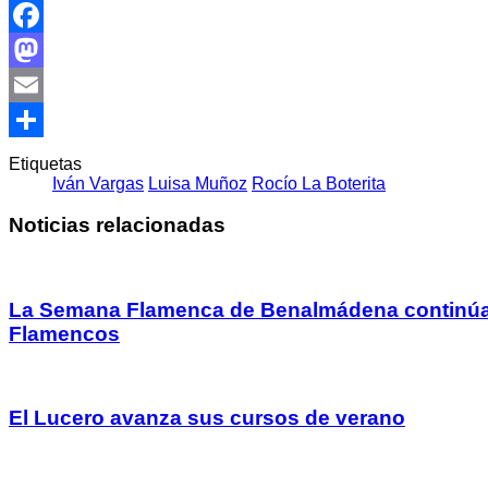
Facebook
Mastodon
Email
Compartir
Etiquetas
Iván Vargas
Luisa Muñoz
Rocío La Boterita
Noticias relacionadas
La Semana Flamenca de Benalmádena continúa
Flamencos
El Lucero avanza sus cursos de verano