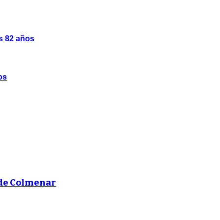
os 82 años
os
 de Colmenar