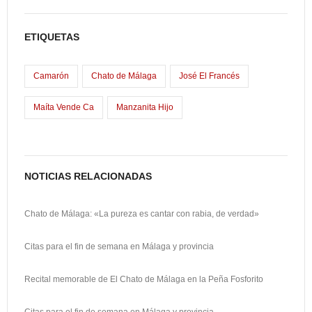
e
s
m
C
b
t
a
o
ETIQUETAS
o
o
i
m
o
d
l
p
Camarón
Chato de Málaga
José El Francés
k
o
a
Maíta Vende Ca
Manzanita Hijo
n
r
t
i
NOTICIAS RELACIONADAS
r
Chato de Málaga: «La pureza es cantar con rabia, de verdad»
Citas para el fin de semana en Málaga y provincia
Recital memorable de El Chato de Málaga en la Peña Fosforito