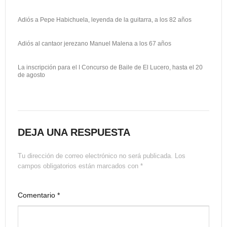
k
o
a
n
r
Adiós a Pepe Habichuela, leyenda de la guitarra, a los 82 años
t
Adiós al cantaor jerezano Manuel Malena a los 67 años
i
r
La inscripción para el I Concurso de Baile de El Lucero, hasta el 20
de agosto
DEJA UNA RESPUESTA
Tu dirección de correo electrónico no será publicada.
Los
campos obligatorios están marcados con
*
Comentario
*