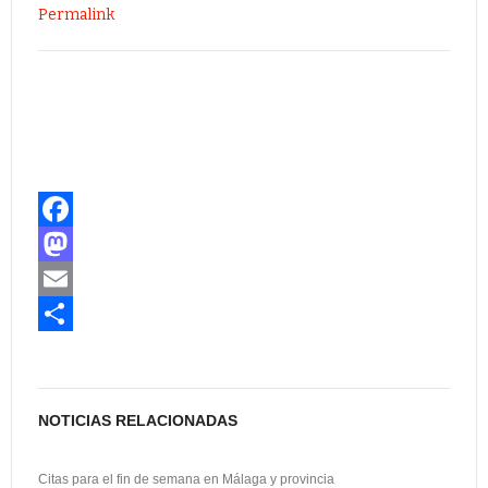
Permalink
F
a
M
c
a
E
e
s
m
C
b
t
a
o
o
o
i
m
NOTICIAS RELACIONADAS
o
d
l
p
Citas para el fin de semana en Málaga y provincia