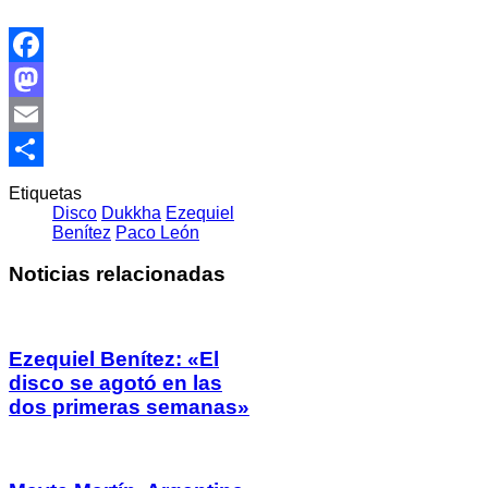
Facebook
Mastodon
Email
Compartir
Etiquetas
Disco
Dukkha
Ezequiel
Benítez
Paco León
Noticias relacionadas
Ezequiel Benítez: «El
disco se agotó en las
dos primeras semanas»