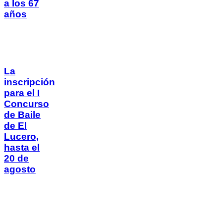
a los 67
años
La
inscripción
para el I
Concurso
de Baile
de El
Lucero,
hasta el
20 de
agosto