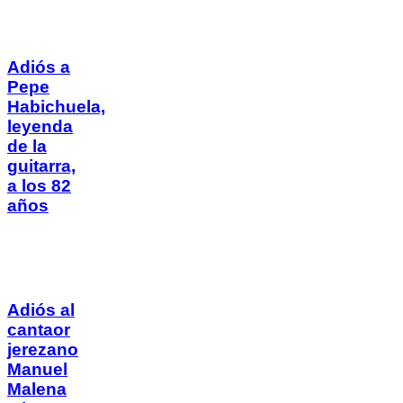
Adiós a
Pepe
Habichuela,
leyenda
de la
guitarra,
a los 82
años
Adiós al
cantaor
jerezano
Manuel
Malena