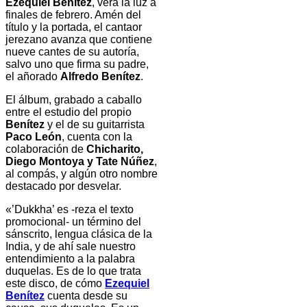
Ezequiel Benítez
, verá la luz a
finales de febrero. Amén del
título y la portada, el cantaor
jerezano avanza que contiene
nueve cantes de su autoría,
salvo uno que firma su padre,
el añorado
Alfredo Benítez
.
El álbum, grabado a caballo
entre el estudio del propio
Benítez
y el de su guitarrista
Paco León
, cuenta con la
colaboración de
Chicharito,
Diego Montoya y Tate Núñez
,
al compás, y algún otro nombre
destacado por desvelar.
«’Dukkha’ es -reza el texto
promocional- un término del
sánscrito, lengua clásica de la
India, y de ahí sale nuestro
entendimiento a la palabra
duquelas. Es de lo que trata
este disco, de cómo
Ezequiel
Benítez
cuenta desde su