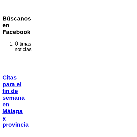
Búscanos
en
Facebook
Últimas
noticias
Citas
para el
fin de
semana
en
Málaga
y
provincia