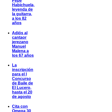
Pepe
Habichuela,
leyenda de
la guitarra,
a los 82
años
Adiós al
cantaor
jerezano
Manuel
Malena a
los 67 años
La
inscripción
para el I
Concurso
de Baile de
El Lucero,
hasta el 20
de agosto
Cita con
Omega 30