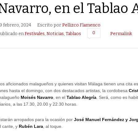
Navarro, en el Tablao 
9 febrero, 2024
Escrito por
Pellizco Flamenco
0
ublicado en
Festivales
,
Noticias
,
Tablaos
Permalink
os aficionados malagueños y quienes visitan Málaga tienen una cita e
unes hasta el domingo, con dos destacados artistas, la cordobesa
Cris
malagueño
Moisés Navarro
, en el
Tablao Alegría
. Será, como es habit
iarios, a las 17.30, 20.00 y 22.30 horas.
starán arropados para la ocasión por
José Manuel Fernández y Jorg
l cante, y
Rubén Lara
, al toque.