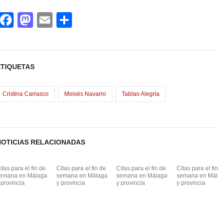
F
M
E
C
a
a
m
o
c
st
ail
m
e
o
p
ETIQUETAS
b
d
ar
o
o
tir
Cristina Carrasco
Moisés Navarro
Tablao Alegría
o
n
k
NOTICIAS RELACIONADAS
itas para el fin de
Citas para el fin de
Citas para el fin de
Citas para el fi
emana en Málaga
semana en Málaga
semana en Málaga
semana en Má
 provincia
y provincia
y provincia
y provincia