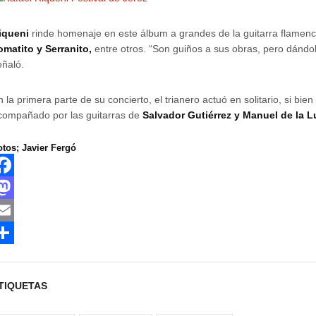
iqueni
rinde homenaje en este álbum a grandes de la guitarra flame
omatito y Serranito,
entre otros. “Son guiños a sus obras, pero dándo
eñaló.
n la primera parte de su concierto, el trianero actuó en solitario, si bie
compañado por las guitarras de
Salvador Gutiérrez y Manuel de la L
otos; Javier Fergó
M
m
TIQUETAS
m