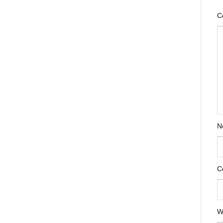
C
N
C
W