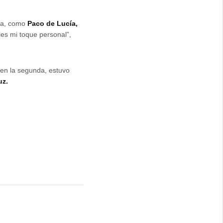
nca, como
Paco de Lucía,
les mi toque personal”,
n en la segunda, estuvo
uz.