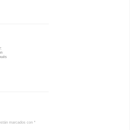
:
un
pués
 están marcados con
*