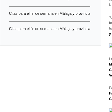
N
Citas para el fin de semana en Málaga y provincia
“
b
h
Citas para el fin de semana en Málaga y provincia
y
L
M
C
V
P
F
G