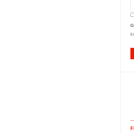
G
Es
F