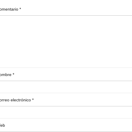
omentario
*
ombre
*
orreo electrónico
*
eb