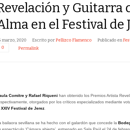
Revelación y Guitarra 
Alma en el Festival de 
5 marzo, 2020
Escrito por
Pellizco Flamenco
Publicado en
Fes
0
Permalink
aula Comitre y Rafael Riqueni
han obtenido los Premios Artista Revel
espectivamente, otorgados por los críticos especializados mediante vot
l
XXIV Festival de Jerez
.
a bailaora sevillana se ha hecho con el galardón que concede la
Bodeg
u espectáculo ‘Cámara abierta’, estrenado en Sala Paúl el 24 de febrero