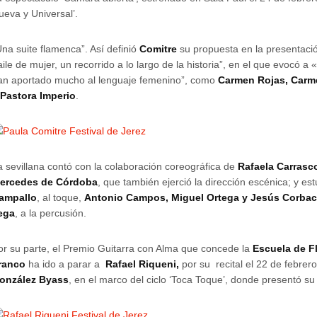
ueva y Universal’.
Una suite flamenca”. Así definió
Comitre
su propuesta en la presentació
aile de mujer, un recorrido a lo largo de la historia”, en el que evocó a 
an aportado mucho al lenguaje femenino”, como
Carmen Rojas, Carm
 Pastora Imperio
.
a sevillana contó con la colaboración coreográfica de
Rafaela Carrasco
ercedes de Córdoba
, que también ejerció la dirección escénica; y e
ampallo
, al toque,
Antonio Campos, Miguel Ortega y Jesús Corbac
ega
, a la percusión.
or su parte, el Premio Guitarra con Alma que concede la
Escuela de F
ranco
ha ido a parar a
Rafael Riqueni,
por su recital el 22 de febrer
onzález Byass
, en el marco del ciclo ‘Toca Toque’, donde presentó su