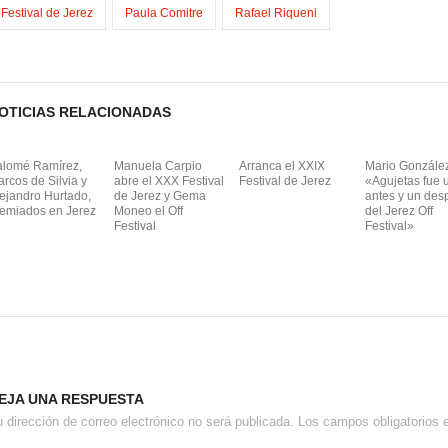
Festival de Jerez
Paula Comitre
Rafael Riqueni
OTICIAS RELACIONADAS
alomé Ramírez,
Manuela Carpio
Arranca el XXIX
Mario González
rcos de Silvia y
abre el XXX Festival
Festival de Jerez
«Agujetas fue 
ejandro Hurtado,
de Jerez y Gema
antes y un des
remiados en Jerez
Moneo el Off
del Jerez Off
Festival
Festival»
EJA UNA RESPUESTA
 dirección de correo electrónico no será publicada.
Los campos obligatorios