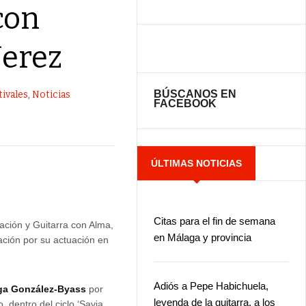
con
Jerez
BÚSCANOS EN
tivales
,
Noticias
FACEBOOK
ÚLTIMAS NOTICIAS
Citas para el fin de semana
ación y Guitarra con Alma,
en Málaga y provincia
ación por su actuación en
Adiós a Pepe Habichuela,
a González-Byass
por
leyenda de la guitarra, a los
, dentro del ciclo ‘Savia