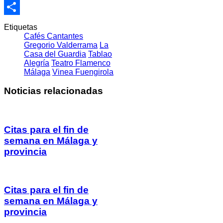
Email
Compartir
Etiquetas
Cafés Cantantes
Gregorio Valderrama
La
Casa del Guardia
Tablao
Alegría
Teatro Flamenco
Málaga
Vinea Fuengirola
Noticias relacionadas
Citas para el fin de
semana en Málaga y
provincia
Citas para el fin de
semana en Málaga y
provincia