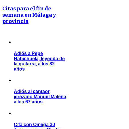
Citas para el fin de
semana en Málaga y
provincia
Adiós a Pepe
Habichuela, leyenda de
la guitarra, a los 82
años
Adiós al cantaor
jerezano Manuel Malena
a los 67 años
Cita con Omega 30