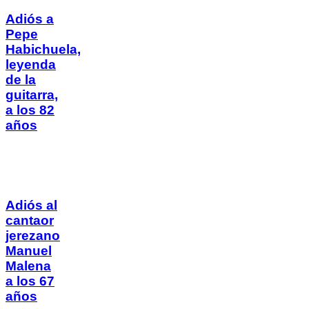
Adiós a
Pepe
Habichuela,
leyenda
de la
guitarra,
a los 82
años
Adiós al
cantaor
jerezano
Manuel
Malena
a los 67
años