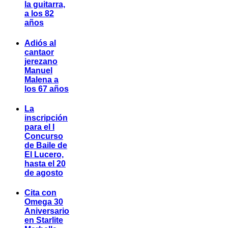
la guitarra,
a los 82
años
Adiós al
cantaor
jerezano
Manuel
Malena a
los 67 años
La
inscripción
para el I
Concurso
de Baile de
El Lucero,
hasta el 20
de agosto
Cita con
Omega 30
Aniversario
en Starlite