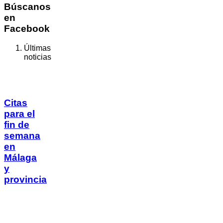
Búscanos
en
Facebook
Últimas
noticias
Citas
para el
fin de
semana
en
Málaga
y
provincia