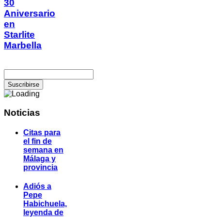
30
Aniversario
en
Starlite
Marbella
Noticias
Citas para
el fin de
semana en
Málaga y
provincia
Adiós a
Pepe
Habichuela,
leyenda de