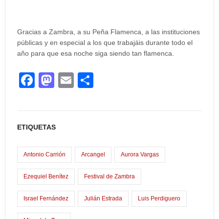
Gracias a Zambra, a su Peña Flamenca, a las instituciones
públicas y en especial a los que trabajáis durante todo el
año para que esa noche siga siendo tan flamenca.
F
M
E
C
a
a
m
o
c
st
ail
m
e
o
p
ETIQUETAS
b
d
ar
o
o
tir
Antonio Carrión
Arcangel
Aurora Vargas
o
n
Ezequiel Benítez
Festival de Zambra
k
Israel Fernández
Julián Estrada
Luis Perdiguero