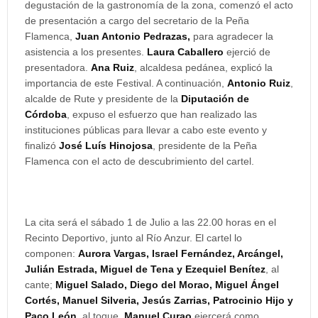
degustación de la gastronomía de la zona, comenzó el acto
de presentación a cargo del secretario de la Peña
Flamenca,
Juan Antonio Pedrazas,
para agradecer la
asistencia a los presentes.
Laura Caballero
ejerció de
presentadora.
Ana Ruiz
, alcaldesa pedánea, explicó la
importancia de este Festival. A continuación,
Antonio Ruiz
,
alcalde de Rute y presidente de la
Diputación de
Córdoba
, expuso el esfuerzo que han realizado las
instituciones públicas para llevar a cabo este evento y
finalizó
José Luís Hinojosa
, presidente de la Peña
Flamenca con el acto de descubrimiento del cartel.
La cita será el sábado 1 de Julio a las 22.00 horas en el
Recinto Deportivo, junto al Río Anzur. El cartel lo
componen:
Aurora Vargas, Israel Fernández, Arcángel,
Julián Estrada, Miguel de Tena y Ezequiel Benítez
, al
cante;
Miguel Salado, Diego del Morao, Miguel Ángel
Cortés, Manuel Silveria, Jesús Zarrias, Patrocinio Hijo y
Paco León
, al toque.
Manuel Curao
ejercerá como