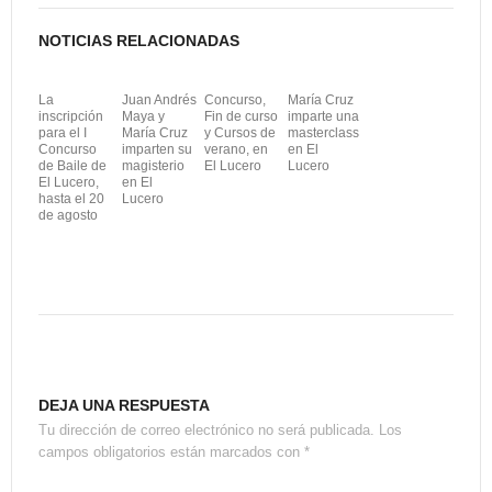
i
NOTICIAS RELACIONADAS
r
La
Juan Andrés
Concurso,
María Cruz
inscripción
Maya y
Fin de curso
imparte una
para el I
María Cruz
y Cursos de
masterclass
Concurso
imparten su
verano, en
en El
de Baile de
magisterio
El Lucero
Lucero
El Lucero,
en El
hasta el 20
Lucero
de agosto
DEJA UNA RESPUESTA
Tu dirección de correo electrónico no será publicada.
Los
campos obligatorios están marcados con
*