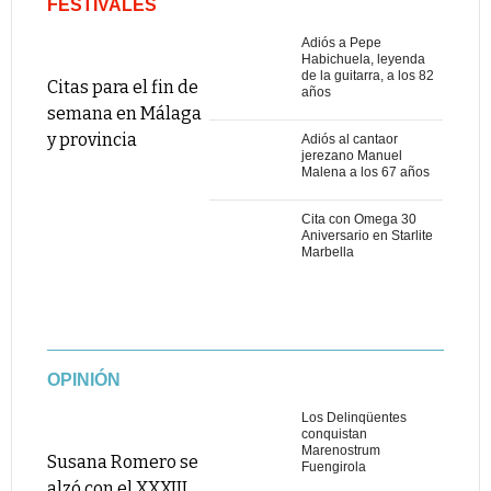
FESTIVALES
Adiós a Pepe
Habichuela, leyenda
de la guitarra, a los 82
Citas para el fin de
años
semana en Málaga
y provincia
Adiós al cantaor
jerezano Manuel
Malena a los 67 años
Cita con Omega 30
Aniversario en Starlite
Marbella
OPINIÓN
Los Delinqüentes
conquistan
Marenostrum
Susana Romero se
Fuengirola
alzó con el XXXIII