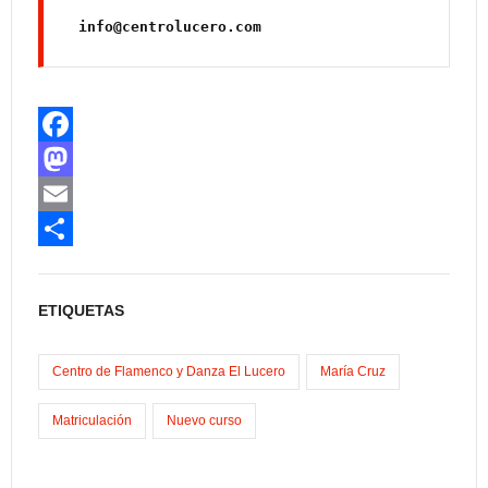
info@centrolucero.com
F
a
M
c
a
E
e
s
m
C
b
t
a
o
ETIQUETAS
o
o
i
m
o
d
l
p
Centro de Flamenco y Danza El Lucero
María Cruz
k
o
a
Matriculación
Nuevo curso
n
r
t