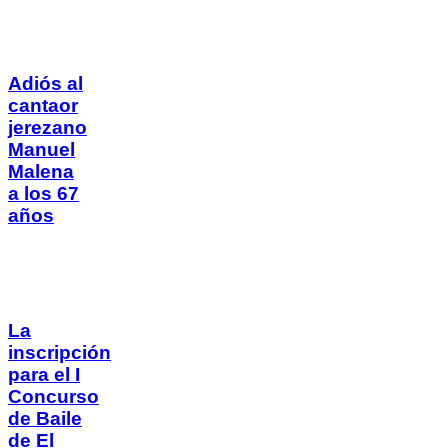
Adiós al
cantaor
jerezano
Manuel
Malena
a los 67
años
La
inscripción
para el I
Concurso
de Baile
de El