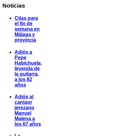
Noticias
Citas para
el fin de
semana en
Málaga y
provincia
Adiós a
Pepe
Habichuela,
leyenda de
la guitarra,
a los 82
años
Adiós al
cantaor
jerezano
Manuel
Malena a
los 67 años
La