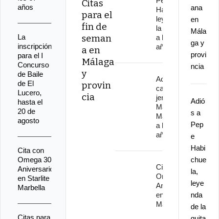
Pepe
Citas
años
ana
Habichuela,
para el
leyenda de
en
fin de
la guitarra,
Mála
La
seman
a los 82
ga y
inscripción
años
a en
provi
para el I
Málaga
Concurso
ncia
y
de Baile
Adiós al
de El
provin
cantaor
Lucero,
cia
jerezano
Adió
hasta el
Manuel
20 de
s a
Malena
agosto
Pep
a los 67
años
e
Habi
Cita con
Omega 30
chue
Cita con
Aniversario
la,
Omega 30
en Starlite
leye
Aniversario
Marbella
en Starlite
nda
Marbella
de la
Citas para
guita