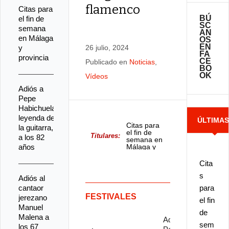
flamenco
Citas para
BÚ
el fin de
SC
semana
AN
en Málaga
OS
EN
y
26 julio, 2024
FA
provincia
CE
Publicado en
Noticias
,
BO
OK
Vídeos
Adiós a
Pepe
Habichuela,
leyenda de
ÚLTIMA
Citas para
la guitarra,
el fin de
Titulares:
a los 82
semana en
NOTICIA
años
Málaga y
provincia
Cita
s
Adiós al
cantaor
para
FESTIVALES
jerezano
el fin
Manuel
de
Malena a
Adiós a
sem
los 67