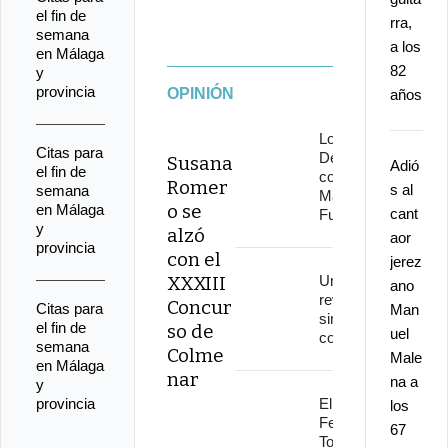
el fin de
rra,
semana
a los
en Málaga
82
y
provincia
OPINIÓN
años
Los
Citas para
Delinqüentes
Susana
Adió
el fin de
conquistan
Romer
s al
semana
Marenostrum
o se
en Málaga
cant
Fuengirola
y
alzó
aor
provincia
con el
jerez
XXXIII
Una
ano
revolución
Concur
Citas para
Man
sin
el fin de
so de
uel
continuidad
semana
Colme
Male
en Málaga
nar
na a
y
provincia
El
los
Festival
67
Torre del