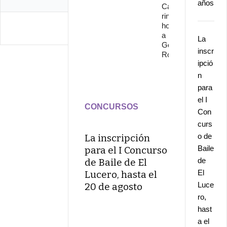
años
Cante
rinde
homenaje
a
La
Gonzalo
inscr
Rojo
ipció
n
para
el I
CONCURSOS
Con
curs
o de
La inscripción
Baile
para el I Concurso
de
de Baile de El
El
Lucero, hasta el
Luce
20 de agosto
ro,
hast
a el