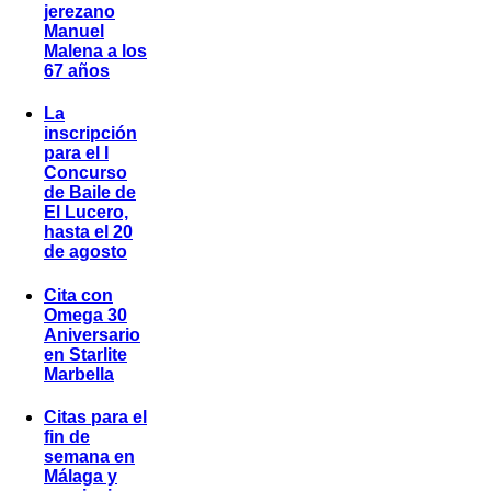
jerezano
Manuel
Malena a los
67 años
La
inscripción
para el I
Concurso
de Baile de
El Lucero,
hasta el 20
de agosto
Cita con
Omega 30
Aniversario
en Starlite
Marbella
Citas para el
fin de
semana en
Málaga y