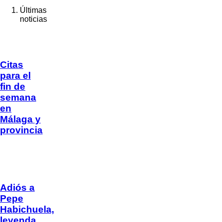
Últimas
noticias
Citas
para el
fin de
semana
en
Málaga y
provincia
Adiós a
Pepe
Habichuela,
leyenda