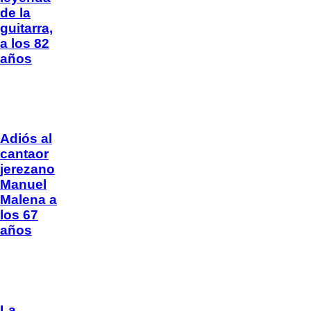
de la
guitarra,
a los 82
años
Adiós al
cantaor
jerezano
Manuel
Malena a
los 67
años
La