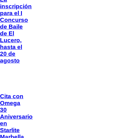
inscripción
para el I
Concurso
de Baile
de El
Lucero,
hasta el
20 de
agosto
Cita con
Omega
30
Aniversario
en
Starlite
Marbella