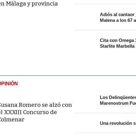
en Málaga y provincia
Adiós al cantaor
Malena a los 67 
Cita con Omega 3
Starlite Marbella
OPINIÓN
Los Delinqüente
Marenostrum Fue
Susana Romero se alzó con
el XXXIII Concurso de
Colmenar
Una revolución s