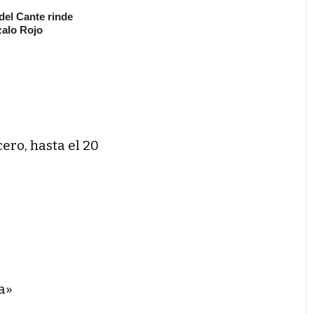
 del Cante rinde
alo Rojo
cero, hasta el 20
a»