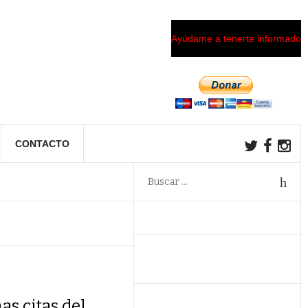
Ayúdame a tenerte informado
CONTACTO
as citas del