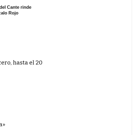
 del Cante rinde
alo Rojo
cero, hasta el 20
a»