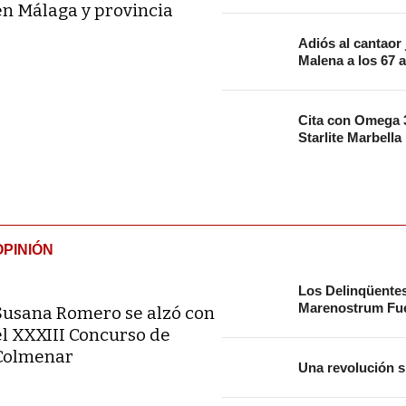
en Málaga y provincia
Adiós al cantaor
Malena a los 67 
Cita con Omega 3
Starlite Marbella
OPINIÓN
Los Delinqüente
Marenostrum Fue
Susana Romero se alzó con
el XXXIII Concurso de
Colmenar
Una revolución s