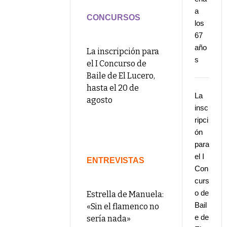
a
CONCURSOS
los
67
año
La inscripción para
s
el I Concurso de
Baile de El Lucero,
hasta el 20 de
La
agosto
insc
ripci
ón
para
el I
ENTREVISTAS
Con
curs
o de
Estrella de Manuela:
Bail
«Sin el flamenco no
e de
sería nada»