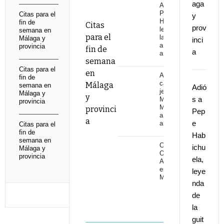
aga
Adiós a
Pepe
Citas para el
y
Habichuela,
fin de
Citas
prov
leyenda de
semana en
para el
la guitarra,
Málaga y
inci
a los 82
provincia
fin de
a
años
semana
Citas para el
en
Adiós al
fin de
cantaor
Málaga
semana en
Adió
jerezano
Málaga y
y
s a
Manuel
provincia
Malena
provinci
Pep
a los 67
a
e
años
Citas para el
fin de
Hab
semana en
Cita con
ichu
Málaga y
Omega 30
provincia
ela,
Aniversario
en Starlite
leye
Marbella
nda
de
la
guit