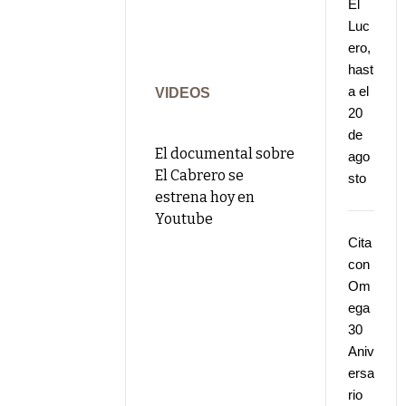
El
Luc
ero,
hast
a el
VIDEOS
20
de
El documental sobre
ago
El Cabrero se
sto
estrena hoy en
Youtube
Cita
con
Om
ega
30
Aniv
ersa
rio