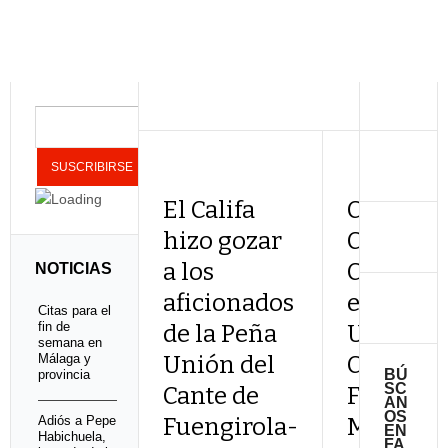
El Califa
Cita con 
hizo gozar
Califa y
a los
Califa Hi
NOTICIAS
aficionados
en la Pe
Citas para el
fin de
de la Peña
Unión de
semana en
Málaga y
Unión del
Cante de
BÚ
provincia
SC
Cante de
Fuengiro
AN
OS
Adiós a Pepe
Fuengirola-
Mijas
EN
Habichuela,
FA