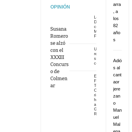
arra
OPINIÓN
, a
Los
los
Delinqüentes
82
conquistan
Susana
Marenostrum
año
Romero
Fuengirola
s
se alzó
Una
con el
revolución
XXXIII
sin
Adió
continuidad
Concurs
s al
o de
cant
El
Colmen
Festival
aor
ar
Torre del
jere
Cante
rinde
zan
homenaje
o
a
Gonzalo
Man
Rojo
uel
Mal
ena