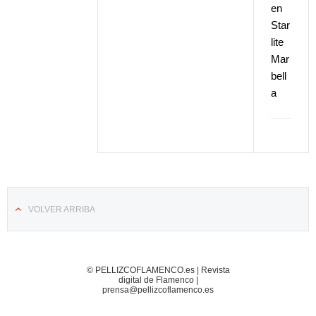
en
Star
lite
Mar
bell
a
VOLVER ARRIBA
© PELLIZCOFLAMENCO.es | Revista
digital de Flamenco |
prensa@pellizcoflamenco.es