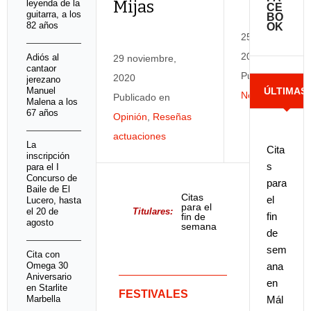
Mijas
leyenda de la
CE
guitarra, a los
BO
82 años
OK
25 noviembre,
2020
Adiós al
29 noviembre,
cantaor
Publicado en
2020
jerezano
Manuel
ÚLTIMAS
Noticias
,
Peñas
Publicado en
Malena a los
67 años
Opinión
,
Reseñas
NOTICIAS
actuaciones
La
Cita
inscripción
s
para el I
Concurso de
para
Baile de El
Citas
el
Lucero, hasta
para el
el 20 de
Titulares:
fin
fin de
agosto
semana
de
en
Málaga
sem
Cita con
y
provincia
Omega 30
ana
Aniversario
en
en Starlite
FESTIVALES
Marbella
Mál