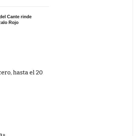
 del Cante rinde
alo Rojo
cero, hasta el 20
a»