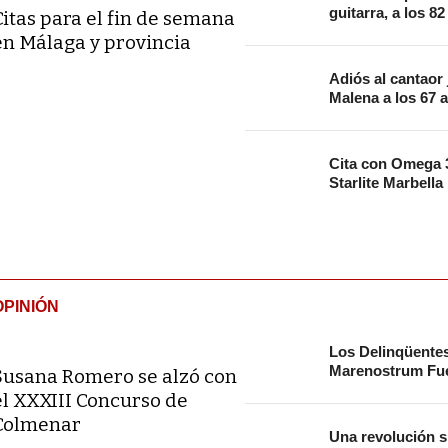
guitarra, a los 8
Citas para el fin de semana
en Málaga y provincia
Adiós al cantaor
Malena a los 67 
Cita con Omega 3
Starlite Marbella
OPINIÓN
Los Delinqüente
Marenostrum Fue
Susana Romero se alzó con
el XXXIII Concurso de
Colmenar
Una revolución s