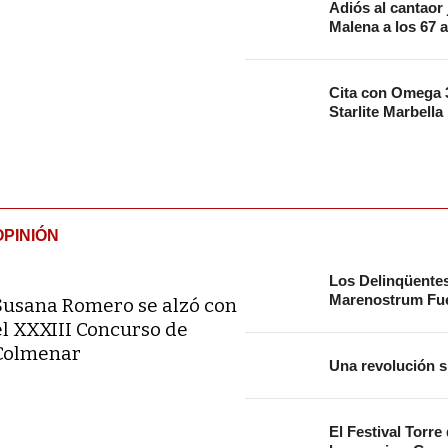
Adiós al cantaor
Malena a los 67 
Cita con Omega 3
Starlite Marbella
OPINIÓN
Los Delinqüente
Marenostrum Fue
Susana Romero se alzó con
el XXXIII Concurso de
Colmenar
Una revolución s
El Festival Torre