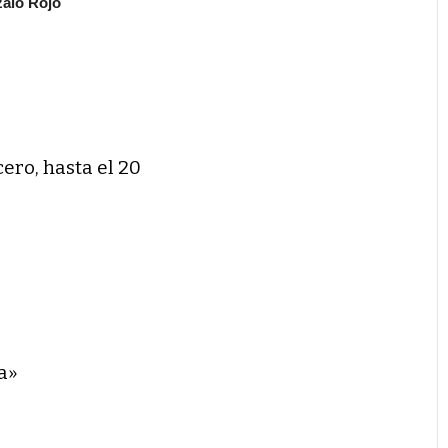
alo Rojo
cero, hasta el 20
a»