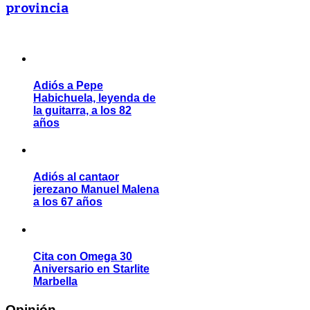
provincia
Adiós a Pepe
Habichuela, leyenda de
la guitarra, a los 82
años
Adiós al cantaor
jerezano Manuel Malena
a los 67 años
Cita con Omega 30
Aniversario en Starlite
Marbella
Opinión