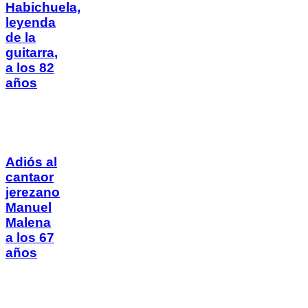
Habichuela,
leyenda
de la
guitarra,
a los 82
años
Adiós al
cantaor
jerezano
Manuel
Malena
a los 67
años