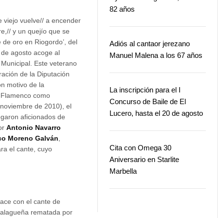
82 años
e viejo vuelve// a encender
e,// y un quejío que se
de oro en Riogordo’, del
Adiós al cantaor jerezano
 de agosto acoge al
Manuel Malena a los 67 años
 Municipal. Este veterano
ración de la Diputación
n motivo de la
La inscripción para el I
el Flamenco como
Concurso de Baile de El
 noviembre de 2010), el
Lucero, hasta el 20 de agosto
egaron aficionados de
por
Antonio Navarro
co Moreno Galván
,
Cita con Omega 30
ra el cante, cuyo
Aniversario en Starlite
Marbella
hace con el cante de
malagueña rematada por