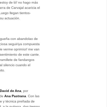
 estoy de ti// no hago más
rra de Carvajal acaricia el
Luego llegan tientos-
 su actuación.
agueña con abandolao de
ciosa seguiriya compuesta
 de verme oprimío// me van
sentimiento de este cante.
 ramillete de fandangos
al silencio cuando el
ito.
David de Ana
, por
 de
Ana Pastrana
. Con las
te y técnica preñada de
d, a la guitarra, dan tiempo