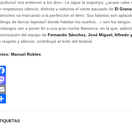
epultura// nos entierren a los dos». Le sigue la seguiriya; ¿acaso cabe
n respetuoso silencio, disfruta y saborea el cante pausado de
El Grana
atrocinio va marcando a la perfección el ritmo. Sus falsetas son aplaudi
Vengo de tierras lejanas// donde habitan los sueños…» son los tangos. 
andangos van a poner fin a una gran noche flamenca, en la que, adem
onorización del equipo de
Fernando Sánchez, José Miguel, Alfredo 
 respeto y silencio, contribuyó al éxito del festival.
otos: Manuel Robles
M
m
TIQUETAS
m