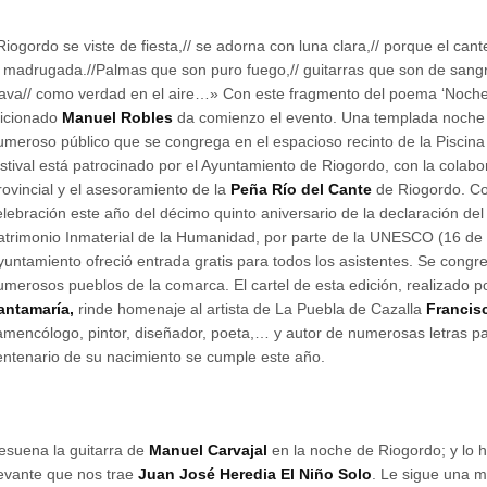
Riogordo se viste de fiesta,// se adorna con luna clara,// porque el cant
a madrugada.//Palmas que son puro fuego,// guitarras que son de sangr
lava// como verdad en el aire…» Con este fragmento del poema ‘Noche 
ficionado
Manuel Robles
da comienzo el evento. Una templada noche
umeroso público que se congrega en el espacioso recinto de la Piscina
estival está patrocinado por el Ayuntamiento de Riogordo, con la colabo
rovincial y el asesoramiento de la
Peña Río del Cante
de Riogordo. Co
elebración este año del décimo quinto aniversario de la declaración d
atrimonio Inmaterial de la Humanidad, por parte de la UNESCO (16 de
yuntamiento ofreció entrada gratis para todos los asistentes. Se congr
umerosos pueblos de la comarca. El cartel de esta edición, realizado 
antamaría,
rinde homenaje al artista de La Puebla de Cazalla
Francis
lamencólogo, pintor, diseñador, poeta,… y autor de numerosas letras pa
entenario de su nacimiento se cumple este año.
esuena la guitarra de
Manuel Carvajal
en la noche de Riogordo; y lo 
evante que nos trae
Juan José Heredia El Niño Solo
. Le sigue una 