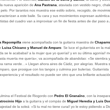
 la nueva aparición de
Ana Pastrana
, ataviada con vestido negro, chal
l pelo. Por tarantos nos muestra ese estilo sobrio, recogido, de movim
aracterizan a este baile. Su cara y sus movimientos expresan auténtic
rtistas del cuadro van a improvisar un fin de fiesta antes de dar paso a
a Repompilla
viene acompañada con la guitarra maestra de
Chaparro
e
Luisa Chicano y Manuel de Amparo
. Se luce el guitarrista en la 
ida se le acababa// a la mujer que yo quería// y en su última agonía// me
asta muerta me quería»; va acompañada de abandolao: «Se siembra y v
na rama verde…» Llegan ahora aires de Cádiz, por alegrías. Muestra 
mparo, que prosigue con los tangos y culmina por bulerías. Guitarrista
 experiencia y el resultado no puede ser otro que una brillante actuació
ulmina el Festival de Riogordo con
Pedro El Granaíno
, con la insepa
atrocinio Hijo
a la guitarra y el compás de
Miguel Heredia y Luis Do
ajestad de la soleá: «Si tu mal no tiene cura// yo le estoy pidiendo a D