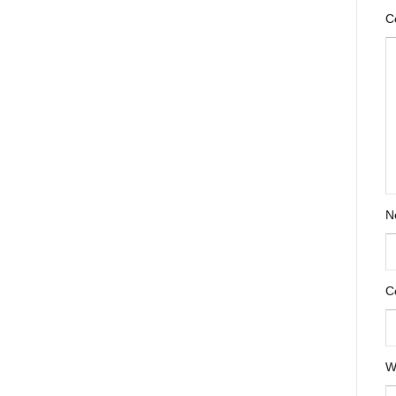
C
N
C
W