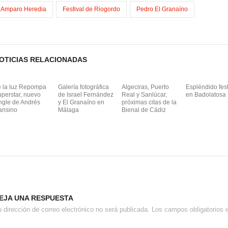
Amparo Heredia
Festival de Riogordo
Pedro El Granaíno
OTICIAS RELACIONADAS
e la luz Repompa
Galería fotográfica
Algeciras, Puerto
Espléndido fest
perstar, nuevo
de Israel Fernández
Real y Sanlúcar,
en Badolatosa
ngle de Andrés
y El Granaíno en
próximas citas de la
ansino
Málaga
Bienal de Cádiz
EJA UNA RESPUESTA
 dirección de correo electrónico no será publicada.
Los campos obligatorios