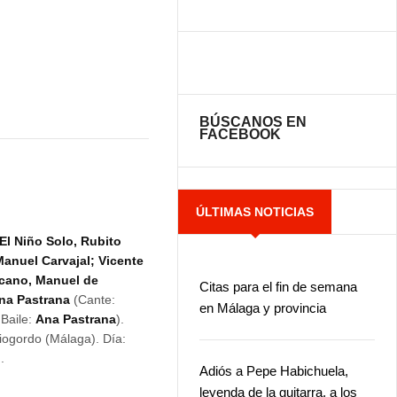
BÚSCANOS EN
FACEBOOK
ÚLTIMAS NOTICIAS
El Niño Solo, Rubito
Manuel Carvajal; Vicente
cano, Manuel de
Citas para el fin de semana
na Pastrana
(Cante:
en Málaga y provincia
 Baile:
Ana Pastrana
).
Riogordo (Málaga). Día:
.
Adiós a Pepe Habichuela,
leyenda de la guitarra, a los