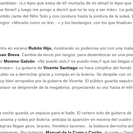
bandolao: «Lo lejos que estoy de ti// mumaíta de mi alma// lo lejos que
ue llorar// y luego me pongo a decir// que no te voy a ver más». La guita
entido cante del Niño Solo y nos conduce hasta la jondura de la soleá. 
angos: «Moraíto como un lirio…» y los fandangos, con los que finalizan
ntra en escena
Rubito Hijo,
mostrando su poderosa voz con una mal
uan Breva
. Cambia de tercio por tangos, para desembocar en una pre
or
Moreno Galván
: «No puedo vivir,// no puedo más;// que las fatigas
 matar». La guitarra de
Vicente Santiago
se hace cómplice del hondo 
ubito va a derrochar gracia y compás en la bulería. Se despide con un
uy bien arropados por la guitarra de Vicente. El público guarda sepulcr
antaor se desprende de la megafonía, proyectando su voz hasta el infin
a noche guarda un espacio para el baile. El certero solo de guitarra de
ranaína y soleá por bulería, anticipa la aparición en escena del cuadro
legrías llegan giros, braceo, frenético taconeo…la bailaora derrocha ar
entimiento. Por bulerías,
Manuel de la Curra y Canito
, al cante y Davi