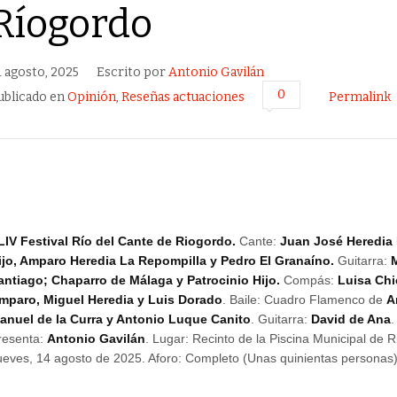
Ríogordo
1 agosto, 2025
Escrito por
Antonio Gavilán
0
ublicado en
Opinión
,
Reseñas actuaciones
Permalink
LIV Festival Río del Cante de Riogordo.
Cante:
Juan José Heredia 
ijo, Amparo Heredia La Repompilla y Pedro El Granaíno.
Guitarra:
antiago; Chaparro de Málaga y Patrocinio Hijo.
Compás:
Luisa Chi
mparo, Miguel Heredia y Luis Dorado
. Baile: Cuadro Flamenco de
A
anuel de la Curra y Antonio Luque Canito
. Guitarra:
David de Ana
.
resenta:
Antonio Gavilán
. Lugar: Recinto de la Piscina Municipal de 
ueves, 14 agosto de 2025. Aforo: Completo (Unas quinientas personas)