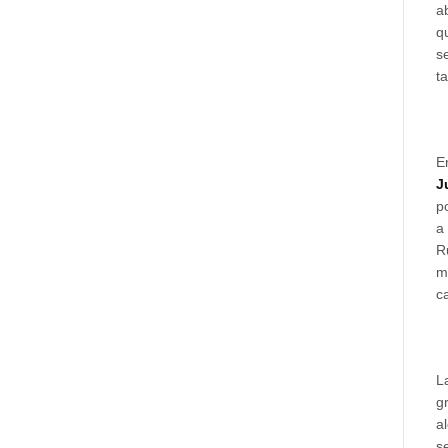
a
q
s
t
E
J
p
a
R
m
c
L
g
a
s