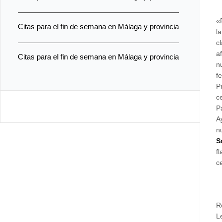
«
Citas para el fin de semana en Málaga y provincia
l
c
a
Citas para el fin de semana en Málaga y provincia
n
f
P
c
P
A
n
S
f
c
R
L