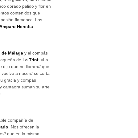
eco dorado pálido y flor en
ientos contenidos que
a pasión flamenca. Los
Amparo Heredia
.
 de Málaga
y el compás
malagueña de
La Trini
: «La
 dijo que no llorara// que
uelve a nacer// se corta
su gracia y compás
 y cantaora suman su arte
n.
rable compañía de
rado
. Nos ofrecen la
ios// que en la misma