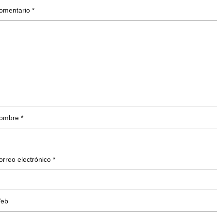
omentario
*
ombre
*
orreo electrónico
*
eb