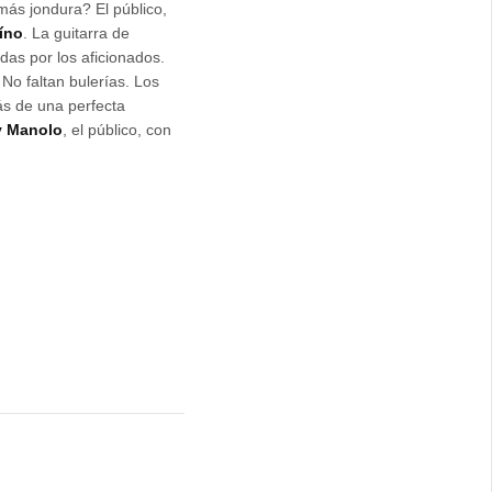
 más jondura? El público,
íno
. La guitarra de
das por los aficionados.
No faltan bulerías. Los
ás de una perfecta
y Manolo
, el público, con