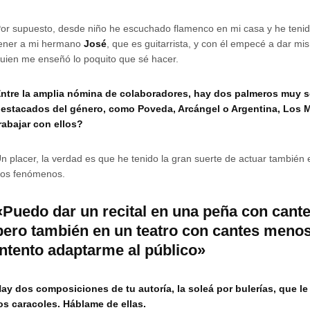
or supuesto, desde niño he escuchado flamenco en mi casa y he tenido
ener a mi hermano
José
, que es guitarrista, y con él empecé a dar mis
uien me enseñó lo poquito que sé hacer.
ntre la amplia nómina de colaboradores, hay dos palmeros muy so
estacados del género, como Poveda, Arcángel o Argentina, Los M
rabajar con ellos?
n placer, la verdad es que he tenido la gran suerte de actuar también e
os fenómenos.
«Puedo dar un recital en una peña con cant
pero también en un teatro con cantes menos
intento adaptarme al público»
ay dos composiciones de tu autoría, la soleá por bulerías, que le
os caracoles. Háblame de ellas.