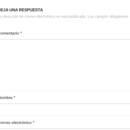
DEJA UNA RESPUESTA
u dirección de correo electrónico no será publicada.
Los campos obligatorio
Comentario
*
Nombre
*
orreo electrónico
*