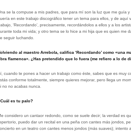
na se la compuse a mis padres, que para mí son la luz que me guía y
uería en este trabajo discográfico tener un tema para ellos, y de aquí vi
rabajo, ‘Recordando’, precisamente, recordándolos a ellos y a los artis
urante toda mi vida; y otro tema se lo hice a mi hija que es quien me d
e seguir luchando.
olviendo al maestro Arrebola, califica ‘Recordando’ como «una ma
bra flamenca». ¿Has pretendido que lo fuera (me refiero a lo de d
í, cuando te pones a hacer un trabajo como éste, sabes que es muy 
stás conforme totalmente, siempre quieres mejorar, pero llega un mom
i no no acabas nunca.
Cuál es tu palo?
e considero un cantaor redondo, como se suele decir; la verdad es q
epertorio, puedo dar un recital en una peña con cantes más jondos, p
oncierto en un teatro con cantes menos jondos (más suaves); intento