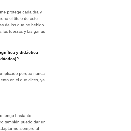
 me protege cada día y
ene el título de este
tas de los que he bebido
a las fuerzas y las ganas
gnífica y didáctica
idáctica)?
complicado porque nunca
ento en el que dices, ya.
ue tengo bastante
ero también puedo dar un
 adaptarme siempre al