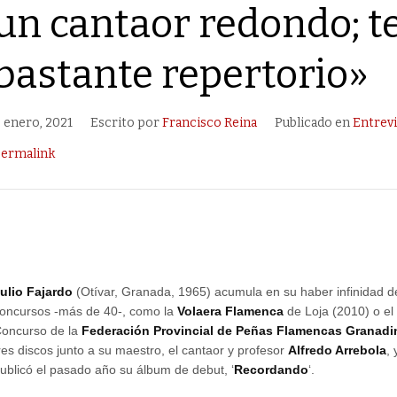
un cantaor redondo; t
bastante repertorio»
 enero, 2021
Escrito por
Francisco Reina
Publicado en
Entrevi
ermalink
ulio Fajardo
(Otívar, Granada, 1965) acumula en su haber infinidad 
oncursos -más de 40-, como la
Volaera Flamenca
de Loja (2010) o el
oncurso de la
Federación Provincial de Peñas Flamencas Granad
res discos junto a su maestro, el cantaor y profesor
Alfredo Arrebola
,
ublicó el pasado año su álbum de debut, ‘
Recordando
‘.