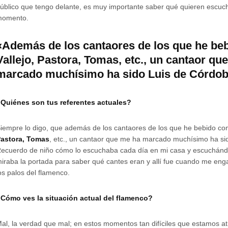
úblico que tengo delante, es muy importante saber qué quieren escuch
momento.
«Además de los cantaores de los que he be
Vallejo, Pastora, Tomas, etc., un cantaor qu
marcado muchísimo ha sido Luis de Córdo
Quiénes son tus referentes actuales?
iempre lo digo, que además de los cantaores de los que he bebido c
astora, Tomas
, etc., un cantaor que me ha marcado muchísimo ha s
ecuerdo de niño cómo lo escuchaba cada día en mi casa y escuchándo
iraba la portada para saber qué cantes eran y allí fue cuando me eng
os palos del flamenco.
Cómo ves la situación actual del flamenco?
al, la verdad que mal; en estos momentos tan difíciles que estamos a