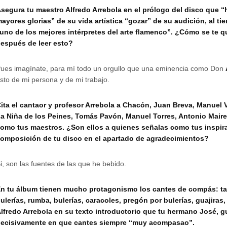
segura tu maestro Alfredo Arrebola en el prólogo del disco que “
ayores glorias” de su vida artística “gozar” de su audición, al t
uno de los mejores intérpretes del arte flamenco”. ¿Cómo se te 
espués de leer esto?
ues imagínate, para mí todo un orgullo que una eminencia como Don
sto de mi persona y de mi trabajo.
ita el cantaor y profesor Arrebola a Chacón, Juan Breva, Manuel Va
a Niña de los Peines, Tomás Pavón, Manuel Torres, Antonio Mair
omo tus maestros. ¿Son ellos a quienes señalas como tus inspir
omposición de tu disco en el apartado de agradecimientos?
i, son las fuentes de las que he bebido.
n tu álbum tienen mucho protagonismo los cantes de compás: ta
ulerías, rumba, bulerías, caracoles, pregón por bulerías, guajiras,
lfredo Arrebola en su texto introductorio que tu hermano José, gui
ecisivamente en que cantes siempre “muy acompasao”.