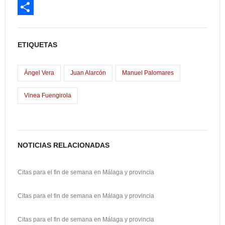
c
a
E
e
s
m
C
b
t
a
o
ETIQUETAS
o
o
i
m
o
d
l
p
Ángel Vera
Juan Alarcón
Manuel Palomares
k
o
a
Vinea Fuengirola
n
r
t
i
NOTICIAS RELACIONADAS
r
Citas para el fin de semana en Málaga y provincia
Citas para el fin de semana en Málaga y provincia
Citas para el fin de semana en Málaga y provincia