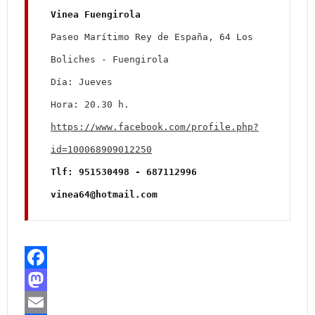
Paseo Marítimo Rey de España, 64 Los 
Boliches - Fuengirola

Día: Jueves

https://www.facebook.com/profile.php?
id=100068909012250
Tlf: 951530498 - 687112996

vinea64@hotmail.com
F
a
M