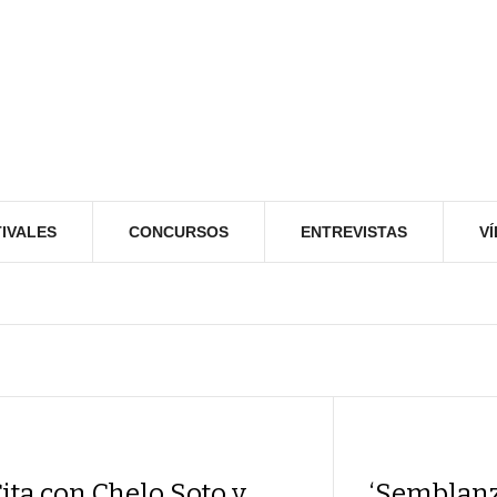
IVALES
CONCURSOS
ENTREVISTAS
V
ita con Chelo Soto y
‘Semblanz