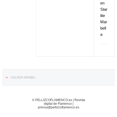
en
Star
lite
Mar
bell
a
VOLVER ARRIBA
© PELLIZCOFLAMENCO.es | Revista
digital de Flamenco |
prensa@pellizcoflamenco.es