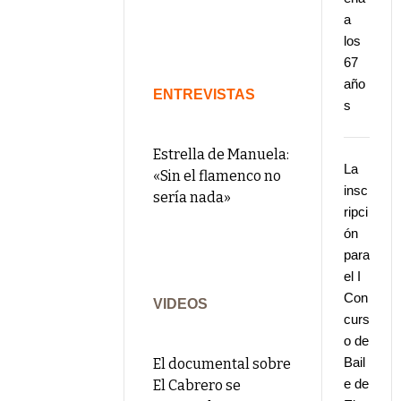
a
los
67
año
ENTREVISTAS
s
Estrella de Manuela:
La
«Sin el flamenco no
insc
sería nada»
ripci
ón
para
el I
Con
VIDEOS
curs
o de
Bail
El documental sobre
e de
El Cabrero se