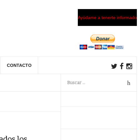
Ayúdame a tenerte informado
CONTACTO
ados los