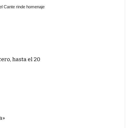
del Cante rinde homenaje
cero, hasta el 20
a»