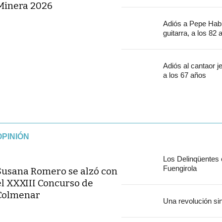
Minera 2026
Adiós a Pepe Habi
guitarra, a los 82
Adiós al cantaor 
a los 67 años
OPINIÓN
Los Delinqüentes
Fuengirola
Susana Romero se alzó con
el XXXIII Concurso de
Colmenar
Una revolución si