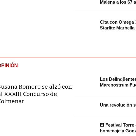
Malena a los 67 
Cita con Omega 3
Starlite Marbella
OPINIÓN
Los Delinqüente
Marenostrum Fue
Susana Romero se alzó con
el XXXIII Concurso de
Colmenar
Una revolución s
El Festival Torre
homenaje a Gonz