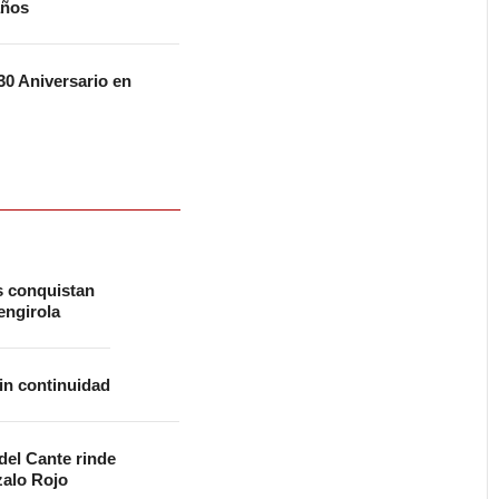
años
0 Aniversario en
s conquistan
ngirola
in continuidad
 del Cante rinde
alo Rojo